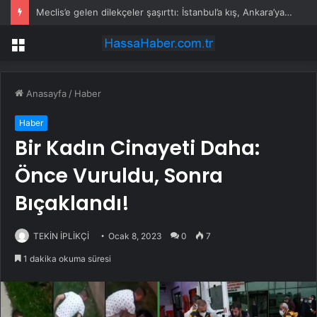
Meclis’e gelen dilekçeler şaşırttı: İstanbul’a kış, Ankara’ya yaz başkenti önerisi
Menü
Anasayfa
/
Haber
Haber
Bir Kadın Cinayeti Daha:
Önce Vuruldu, Sonra
Bıçaklandı!
TEKİN İPLİKÇİ
Ocak 8, 2023
0
7
1 dakika okuma süresi