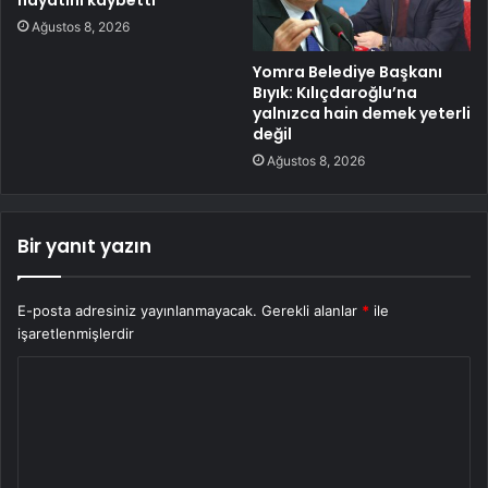
hayatını kaybetti
Ağustos 8, 2026
Yomra Belediye Başkanı
Bıyık: Kılıçdaroğlu’na
yalnızca hain demek yeterli
değil
Ağustos 8, 2026
Bir yanıt yazın
E-posta adresiniz yayınlanmayacak.
Gerekli alanlar
*
ile
işaretlenmişlerdir
Y
o
r
u