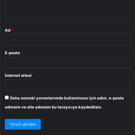
m
*
Ad
*
E-posta
*
İnternet sitesi
Daha sonraki yorumlarımda kullanılması için adım, e-posta
adresim ve site adresim bu tarayıcıya kaydedilsin.