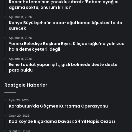
Rober Hatemo’nun çocukluk itirafı: ‘Babam ayağını
ağzıma soktu, onurum kırıldı’
Ağustos 8, 2026
Konya Büyükşehir’in baba-oğul kampı Ağustos’ta da
sürecek
Ağustos 8, 2026
Yomra Belediye Başkanı Bıyık: Kılıçdaroğlu’na yalnızca
hain demek yeterli değil
Ağustos 8, 2026
Evine tadilat yapan çift, gizli bölmede deste deste
para buldu
Rastgele Haberler
Eylül 23, 2025
Karaburun’da Göçmen Kurtarma Operasyonu
Ocak 20, 2026
Kadıköy’de Bıçaklama Davası: 24 Yıl Hapis Cezası
Şubat 10, 2026