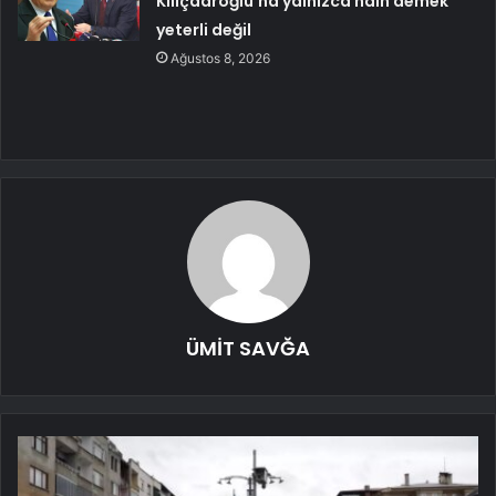
Kılıçdaroğlu’na yalnızca hain demek
yeterli değil
Ağustos 8, 2026
ÜMİT SAVĞA