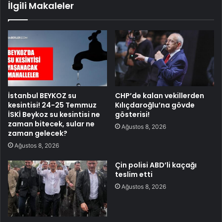
İlgili Makaleler
İstanbul BEYKOZ su
CHP’de kalan vekillerden
kesintisi! 24-25 Temmuz
Kılıçdaroğlu’na gövde
İSKİ Beykoz su kesintisi ne
gösterisi!
zaman bitecek, sular ne
Ağustos 8, 2026
zaman gelecek?
Ağustos 8, 2026
Çin polisi ABD’li kaçağı
teslim etti
Ağustos 8, 2026