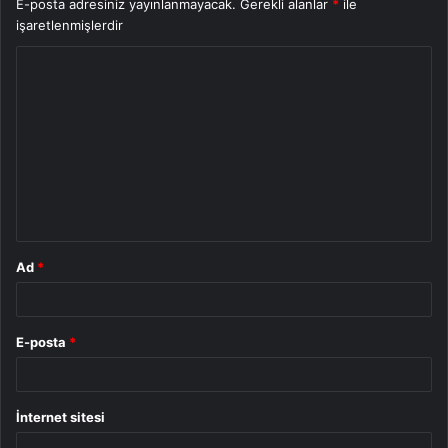
E-posta adresiniz yayınlanmayacak.
Gerekli alanlar
*
ile
işaretlenmişlerdir
Y
o
r
u
m
*
Ad
*
E-posta
*
İnternet sitesi