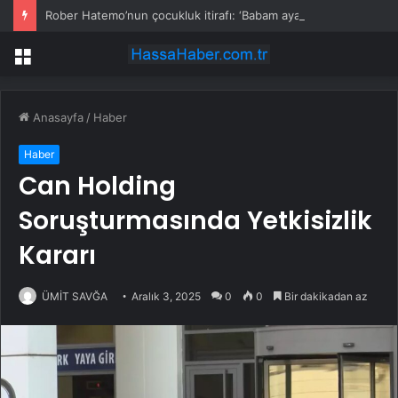
Rober Hatemo’nun çocukluk itirafı: ‘Babam ayağını ağzıma soktu, onurum kırıldı’
Menü
Anasayfa
/
Haber
Haber
Can Holding
Soruşturmasında Yetkisizlik
Kararı
ÜMİT SAVĞA
Aralık 3, 2025
0
0
Bir dakikadan az