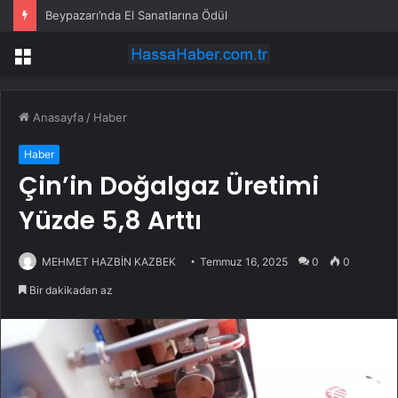
Beypazarı’nda El Sanatlarına Ödül
Menü
Anasayfa
/
Haber
Haber
Çin’in Doğalgaz Üretimi
Yüzde 5,8 Arttı
MEHMET HAZBİN KAZBEK
Temmuz 16, 2025
0
0
Bir dakikadan az