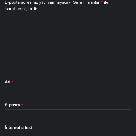
E-posta adresiniz yayınlanmayacak.
Gerekli alanlar
*
ile
işaretlenmişlerdir
Y
o
r
u
m
*
Ad
*
E-posta
*
İnternet sitesi