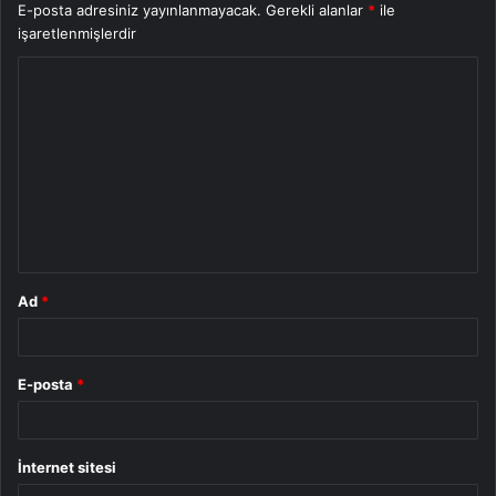
E-posta adresiniz yayınlanmayacak.
Gerekli alanlar
*
ile
işaretlenmişlerdir
Y
o
r
u
m
*
Ad
*
E-posta
*
İnternet sitesi