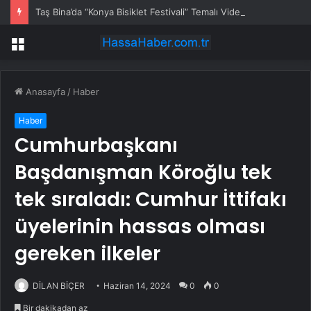
Taş Bina’da “Konya Bisiklet Festivali” Temalı Video Mapping ve Drone Gösterisi Yapıldı
Menü
Anasayfa
/
Haber
Haber
Cumhurbaşkanı
Başdanışman Köroğlu tek
tek sıraladı: Cumhur İttifakı
üyelerinin hassas olması
gereken ilkeler
DİLAN BİÇER
Haziran 14, 2024
0
0
Bir dakikadan az