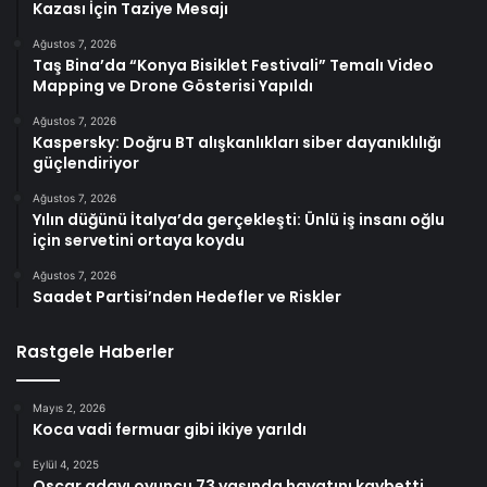
Kazası İçin Taziye Mesajı
Ağustos 7, 2026
Taş Bina’da “Konya Bisiklet Festivali” Temalı Video
Mapping ve Drone Gösterisi Yapıldı
Ağustos 7, 2026
Kaspersky: Doğru BT alışkanlıkları siber dayanıklılığı
güçlendiriyor
Ağustos 7, 2026
Yılın düğünü İtalya’da gerçekleşti: Ünlü iş insanı oğlu
için servetini ortaya koydu
Ağustos 7, 2026
Saadet Partisi’nden Hedefler ve Riskler
Rastgele Haberler
Mayıs 2, 2026
Koca vadi fermuar gibi ikiye yarıldı
Eylül 4, 2025
Oscar adayı oyuncu 73 yaşında hayatını kaybetti