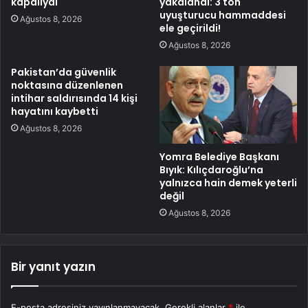
kapalıydı
yakalandı: 3 ton
uyuşturucu hammaddesi
Ağustos 8, 2026
ele geçirildi!
Ağustos 8, 2026
Pakistan’da güvenlik
noktasına düzenlenen
intihar saldırısında 14 kişi
hayatını kaybetti
Ağustos 8, 2026
Yomra Belediye Başkanı
Bıyık: Kılıçdaroğlu’na
yalnızca hain demek yeterli
değil
Ağustos 8, 2026
Bir yanıt yazın
E-posta adresiniz yayınlanmayacak.
Gerekli alanlar
*
ile