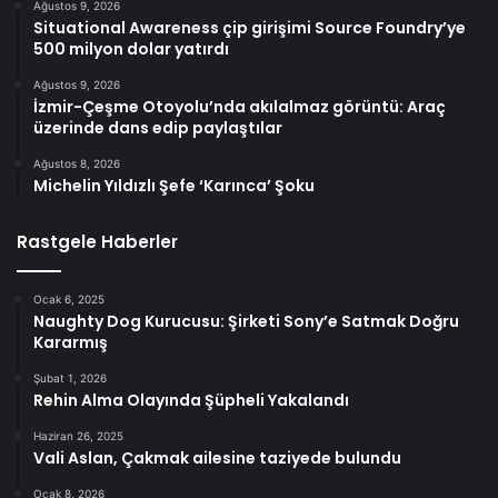
Ağustos 9, 2026
Situational Awareness çip girişimi Source Foundry’ye
500 milyon dolar yatırdı
Ağustos 9, 2026
İzmir-Çeşme Otoyolu’nda akılalmaz görüntü: Araç
üzerinde dans edip paylaştılar
Ağustos 8, 2026
Michelin Yıldızlı Şefe ‘Karınca’ Şoku
Rastgele Haberler
Ocak 6, 2025
Naughty Dog Kurucusu: Şirketi Sony’e Satmak Doğru
Kararmış
Şubat 1, 2026
Rehin Alma Olayında Şüpheli Yakalandı
Haziran 26, 2025
Vali Aslan, Çakmak ailesine taziyede bulundu
Ocak 8, 2026