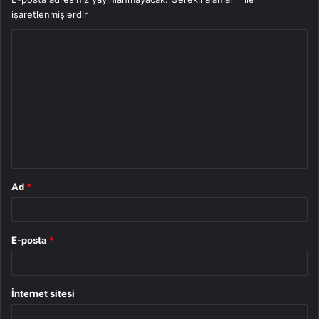
işaretlenmişlerdir
Y
o
r
u
m
*
Ad
*
E-posta
*
İnternet sitesi