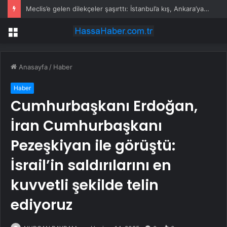
Meclis’e gelen dilekçeler şaşırttı: İstanbul’a kış, Ankara’ya yaz başkenti önerisi
Menü
Anasayfa
/
Haber
Haber
Cumhurbaşkanı Erdoğan,
İran Cumhurbaşkanı
Pezeşkiyan ile görüştü:
İsrail’in saldırılarını en
kuvvetli şekilde telin
ediyoruz