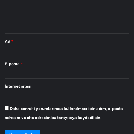
u
m
*
Ad
*
E-posta
*
İnternet sitesi
Daha sonraki yorumlarımda kullanılması için adım, e-posta
adresim ve site adresim bu tarayıcıya kaydedilsin.