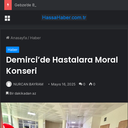
Gebze’de Başkan Büyükgöz YKS şampiyonlarını ağırladı
Menü
Anasayfa
/
Haber
Haber
Demirci’de Hastalara Moral
Konseri
NURCAN BAYRAM
Mayıs 16, 2025
0
0
Bir dakikadan az