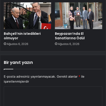
Bahçeli’nin istedikleri
Beypazarı’nda El
olmuyor
Sanatlarına Ödül
Ağustos 6, 2026
Ağustos 6, 2026
Bir yanıt yazın
E-posta adresiniz yayınlanmayacak.
Gerekli alanlar
*
ile
işaretlenmişlerdir
Y
o
r