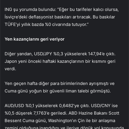
ING şu yorumda bulundu: “Eğer bu tarifeler kalıcı olursa,
İsviçre’deki deflasyonist baskıları artıracak. Bu baskılar
TÜFE’yi yıllık bazda %0 civarında tutuyor.”
Yen kazançlarını geri veriyor
Diğer yandan,
USD/JPY
%0,3 yükselerek 147,94’e çıktı.
Japon yeni önceki haftaki kazançlarının bir kısmını geri
verdi.
Yen geçen hafta diğer para birimlerinden ayrışmıştı ve
Cuma günü yoğun bir güvenli liman talebi görmüştü.
AUD/USD
%0,1 yükselerek 0,6482’ye çıktı.
USD/CNY
ise
%0,5 düşerek 7,1763’e geriledi. ABD Hazine Bakanı Scott
Bessent Cuma günü, Washington’ın Çin ile bir anlaşma
zemini olduğuna inandığını ve ileriye dönük yol konusunda