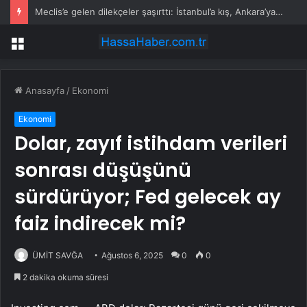
Meclis’e gelen dilekçeler şaşırttı: İstanbul’a kış, Ankara’ya yaz başkenti önerisi
Menü
Anasayfa
/
Ekonomi
Ekonomi
Dolar, zayıf istihdam verileri
sonrası düşüşünü
sürdürüyor; Fed gelecek ay
faiz indirecek mi?
ÜMİT SAVĞA
Ağustos 6, 2025
0
0
2 dakika okuma süresi