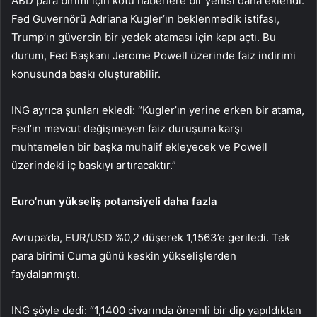
ABD para birimi için kötü haberlere bir yenisi daha eklendi.
Fed Guvernörü Adriana Kugler’ın beklenmedik istifası,
Trump’ın güvercin bir yedek ataması için kapı açtı. Bu
durum, Fed Başkanı Jerome Powell üzerinde faiz indirimi
konusunda baskı oluşturabilir.
ING ayrıca şunları ekledi: “Kugler’ın yerine erken bir atama,
Fed’in mevcut değişmeyen faiz duruşuna karşı
muhtemelen bir başka muhalif ekleyecek ve Powell
üzerindeki iç baskıyı artıracaktır.”
Euro’nun yükseliş potansiyeli daha fazla
Avrupa’da,
EUR/USD
%0,2 düşerek 1,1563’e geriledi. Tek
para birimi Cuma günü keskin yükselişlerden
faydalanmıştı.
ING şöyle dedi: “1,1400 civarında önemli bir dip yapıldıktan