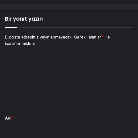
Bir yanıt yazın
E-posta adresiniz yayınlanmayacak.
Gerekli alanlar
*
ile
işaretlenmişlerdir
Y
o
r
u
m
*
Ad
*