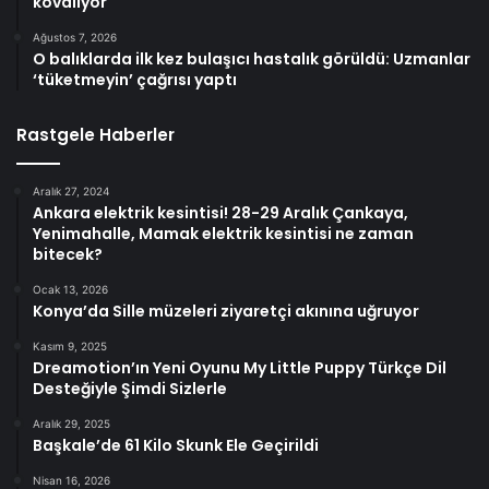
kovalıyor
Ağustos 7, 2026
O balıklarda ilk kez bulaşıcı hastalık görüldü: Uzmanlar
‘tüketmeyin’ çağrısı yaptı
Rastgele Haberler
Aralık 27, 2024
Ankara elektrik kesintisi! 28-29 Aralık Çankaya,
Yenimahalle, Mamak elektrik kesintisi ne zaman
bitecek?
Ocak 13, 2026
Konya’da Sille müzeleri ziyaretçi akınına uğruyor
Kasım 9, 2025
Dreamotion’ın Yeni Oyunu My Little Puppy Türkçe Dil
Desteğiyle Şimdi Sizlerle
Aralık 29, 2025
Başkale’de 61 Kilo Skunk Ele Geçirildi
Nisan 16, 2026