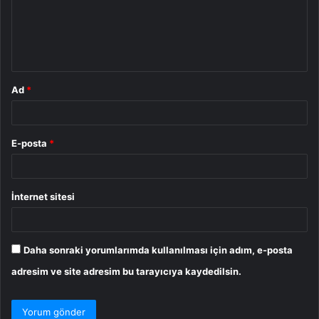
u
m
*
Ad
*
E-posta
*
İnternet sitesi
Daha sonraki yorumlarımda kullanılması için adım, e-posta
adresim ve site adresim bu tarayıcıya kaydedilsin.