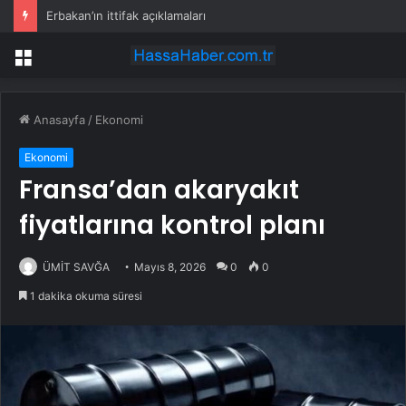
Erbakan’ın ittifak açıklamaları
Menü
Anasayfa
/
Ekonomi
Ekonomi
Fransa’dan akaryakıt
fiyatlarına kontrol planı
ÜMİT SAVĞA
Mayıs 8, 2026
0
0
1 dakika okuma süresi