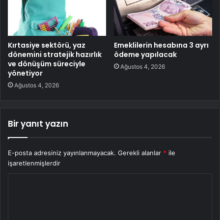
Kırtasiye sektörü, yaz
Emeklilerin hesabına 3 ayrı
dönemini stratejik hazırlık
ödeme yapılacak
ve dönüşüm süreciyle
Ağustos 4, 2026
yönetiyor
Ağustos 4, 2026
Bir yanıt yazın
E-posta adresiniz yayınlanmayacak.
Gerekli alanlar
*
ile
işaretlenmişlerdir
Y
o
r