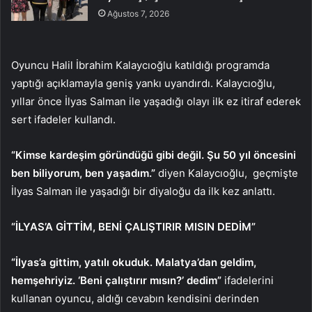
Ağustos 7, 2026
Oyuncu Halil İbrahim Kalaycıoğlu katıldığı programda
yaptığı açıklamayla geniş yankı uyandırdı. Kalaycıoğlu,
yıllar önce İlyas Salman ile yaşadığı olayı ilk ez itiraf ederek
sert ifadeler kullandı.
“Kimse kardeşim göründüğü gibi değil. Şu 50 yıl öncesini
ben biliyorum, ben yaşadım.”
diyen Kalaycıoğlu, geçmişte
İlyas Salman ile yaşadığı bir diyaloğu da ilk kez anlattı.
“İLYAS’A GİTTİM, BENİ ÇALIŞTIRIR MISIN DEDİM”
“İlyas’a gittim, yatılı okuduk. Malatya’dan geldim,
hemşehriyiz. ‘Beni çalıştırır mısın?’ dedim”
ifadelerini
kullanan oyuncu, aldığı cevabın kendisini derinden