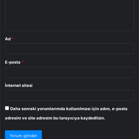
u
m
*
Ad
*
E-posta
*
İnternet sitesi
Daha sonraki yorumlarımda kullanılması için adım, e-posta
adresim ve site adresim bu tarayıcıya kaydedilsin.