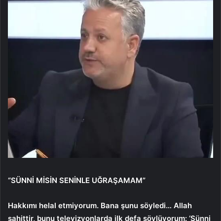
“SÜNNİ MİSİN SENİNLE UĞRAŞAMAM”
Hakkımı helal etmiyorum. Bana şunu söyledi… Allah
şahittir, bunu televizyonlarda ilk defa söylüyorum: ‘Sünni