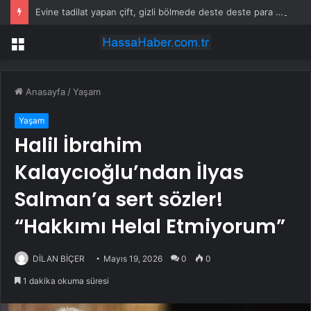
Evine tadilat yapan çift, gizli bölmede deste deste para buldu
Menü
Anasayfa
/
Yaşam
Yaşam
Halil İbrahim
Kalaycıoğlu’ndan İlyas
Salman’a sert sözler!
“Hakkımı Helal Etmiyorum”
DİLAN BİÇER
Mayıs 19, 2026
0
0
1 dakika okuma süresi