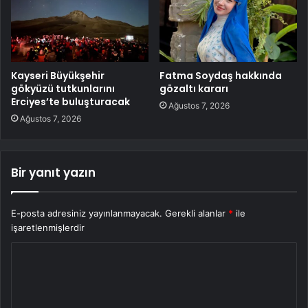
Kayseri Büyükşehir
Fatma Soydaş hakkında
gökyüzü tutkunlarını
gözaltı kararı
Erciyes’te buluşturacak
Ağustos 7, 2026
Ağustos 7, 2026
Bir yanıt yazın
E-posta adresiniz yayınlanmayacak.
Gerekli alanlar
*
ile
işaretlenmişlerdir
Y
o
r