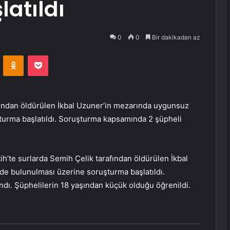
atıldı
0
0
Bir dakikadan az
VKontakte
Odnoklassniki
Pocket
fından öldürülen İkbal Uzuner’in mezarında uygunsuz
şturma başlatıldı. Soruşturma kapsamında 2 şüpheli
ih’te surlarda Semih Çelik tarafından öldürülen İkbal
e bulunulması üzerine soruşturma başlatıldı.
dı. Şüphelilerin 18 yaşından küçük olduğu öğrenildi.