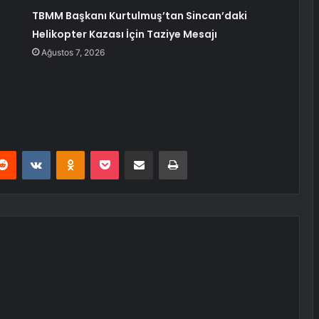
TBMM Başkanı Kurtulmuş’tan Sincan’daki
Helikopter Kazası İçin Taziye Mesajı
Ağustos 7, 2026
erest
Reddit
VKontakte
Odnoklassniki
Pocket
E-Posta ile paylaş
Yazdır