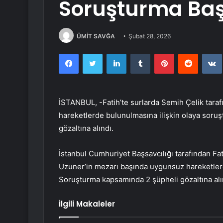
Soruşturma Başl
ÜMİT SAVĞA
Şubat 28, 2026
Facebook
Twitter
LinkedIn
Tumblr
Pinterest
Reddit
İSTANBUL, -Fatih’te surlarda Semih Çelik tara
hareketlerde bulunulmasına ilişkin olaya soru
gözaltına alındı.
İstanbul Cumhuriyet Başsavcılığı tarafından Fat
Uzuner’in mezarı başında uygunsuz hareketlerd
Soruşturma kapsamında 2 şüpheli gözaltına alın
İlgili Makaleler