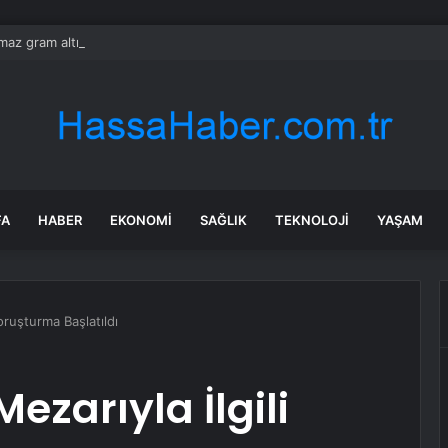
ılmaz gram altın için rakam verdi: Yarın akşama işaret etti
FA
HABER
EKONOMI
SAĞLIK
TEKNOLOJI
YAŞAM
Soruşturma Başlatıldı
ezarıyla İlgili