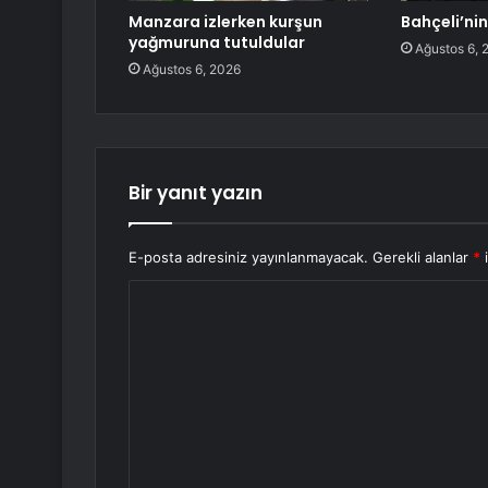
Manzara izlerken kurşun
Bahçeli’nin
yağmuruna tutuldular
Ağustos 6, 
Ağustos 6, 2026
Bir yanıt yazın
E-posta adresiniz yayınlanmayacak.
Gerekli alanlar
*
i
Y
o
r
u
m
*