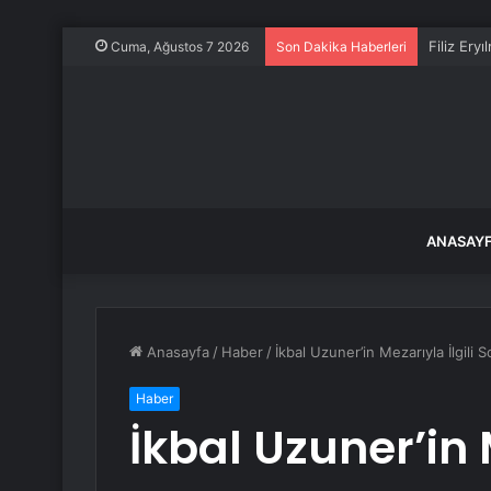
Filiz Ery
Cuma, Ağustos 7 2026
Son Dakika Haberleri
ANASAY
Anasayfa
/
Haber
/
İkbal Uzuner’in Mezarıyla İlgili 
Haber
İkbal Uzuner’in M