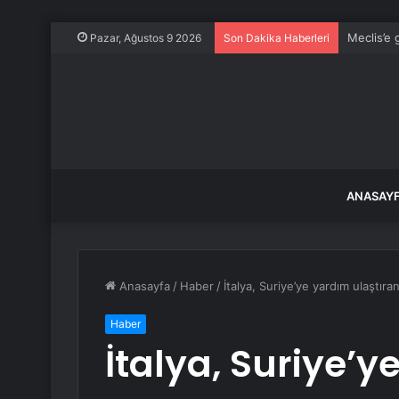
Meclis’e 
Pazar, Ağustos 9 2026
Son Dakika Haberleri
ANASAY
Anasayfa
/
Haber
/
İtalya, Suriye’ye yardım ulaştıra
Haber
İtalya, Suriye’y