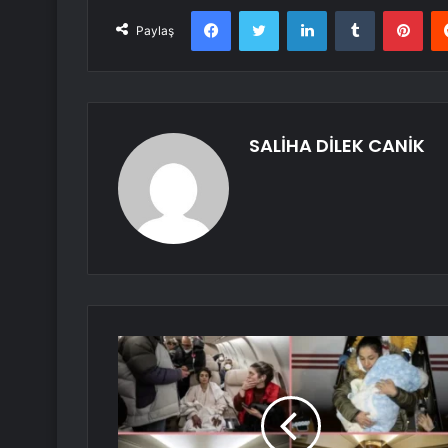
Facebook
Twitter
LinkedIn
Tumblr
Pint
Paylaş
SALİHA DİLEK CANİK