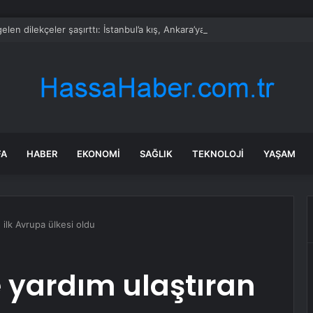
gelen dilekçeler şaşırttı: İstanbul’a kış, Ankara’ya yaz başkenti önerisi
FA
HABER
EKONOMI
SAĞLIK
TEKNOLOJI
YAŞAM
n ilk Avrupa ülkesi oldu
e yardım ulaştıran