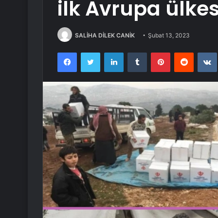
ilk Avrupa ülkes
SALİHA DİLEK CANİK
Şubat 13, 2023
Facebook
Twitter
LinkedIn
Tumblr
Pinterest
Reddit