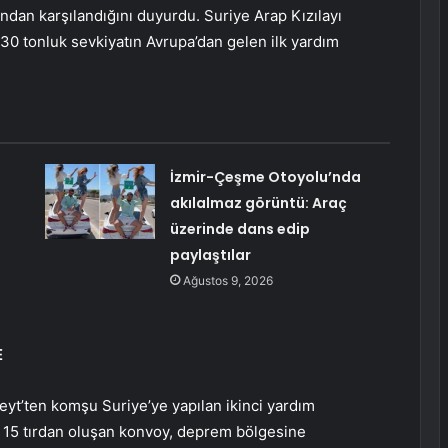
ından karşılandığını duyurdu. Suriye Arap Kızılayı
 30 tonluk sevkiyatın Avrupa’dan gelen ilk yardım
İzmir-Çeşme Otoyolu’nda
akılalmaz görüntü: Araç
üzerinde dans edip
paylaştılar
Ağustos 9, 2026
E
eyt’ten komşu Suriye’ye yapılan ikinci yardım
an 15 tırdan oluşan konvoy, deprem bölgesine