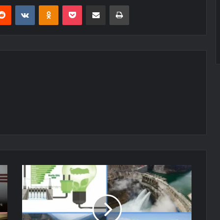
erest
Reddit
VKontakte
Odnoklassniki
Pocket
E-Posta ile paylaş
Yazdır