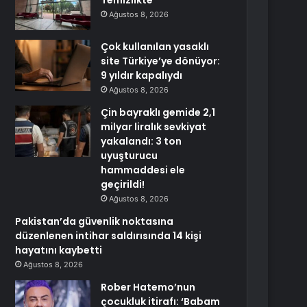
Temizlikte
Ağustos 8, 2026
Çok kullanılan yasaklı
site Türkiye’ye dönüyor:
9 yıldır kapalıydı
Ağustos 8, 2026
Çin bayraklı gemide 2,1
milyar liralık sevkiyat
yakalandı: 3 ton
uyuşturucu
hammaddesi ele
geçirildi!
Ağustos 8, 2026
Pakistan’da güvenlik noktasına
düzenlenen intihar saldırısında 14 kişi
hayatını kaybetti
Ağustos 8, 2026
Rober Hatemo’nun
çocukluk itirafı: ‘Babam