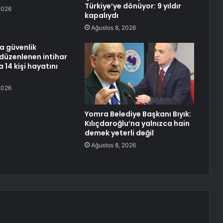
Türkiye’ye dönüyor: 9 yıldır
2026
kapalıydı
Ağustos 8, 2026
a güvenlik
düzenlenen intihar
a 14 kişi hayatını
2026
Yomra Belediye Başkanı Bıyık:
Kılıçdaroğlu’na yalnızca hain
demek yeterli değil
Ağustos 8, 2026