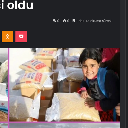
i oldu
0
9
1 dakika okuma süresi
VKontakte
Odnoklassniki
Pocket