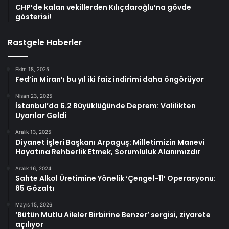
CHP’de kalan vekillerden Kılıçdaroğlu’na gövde
gösterisi!
Rastgele Haberler
Ekim 18, 2025
Fed’in Miran’ı bu yıl iki faiz indirimi daha öngörüyor
Nisan 23, 2025
İstanbul’da 6.2 Büyüklüğünde Deprem: Valilikten
Uyarılar Geldi
Aralık 13, 2025
Diyanet İşleri Başkanı Arpaguş: Milletimizin Manevi
Hayatına Rehberlik Etmek, Sorumluluk Alanımızdır
Aralık 16, 2024
Sahte Alkol Üretimine Yönelik ‘Çengel-11’ Operasyonu:
85 Gözaltı
Mayıs 15, 2026
‘Bütün Mutlu Aileler Birbirine Benzer’ sergisi, ziyarete
açılıyor