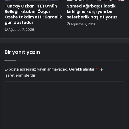
Tuncay Özkan, ‘FETÖ’nün
Samed Ağırbaş: Plastik
Belleği’ kitabını Özgür
kirliliğine karşı yeni bir
Özel’e takdim etti: Karanlık
seferberlik başlatıyoruz
gün dostudur
Ağustos 7, 2026
Ağustos 7, 2026
Bir yanıt yazın
E-posta adresiniz yayınlanmayacak.
Gerekli alanlar
*
ile
işaretlenmişlerdir
Y
o
r
u
m
*