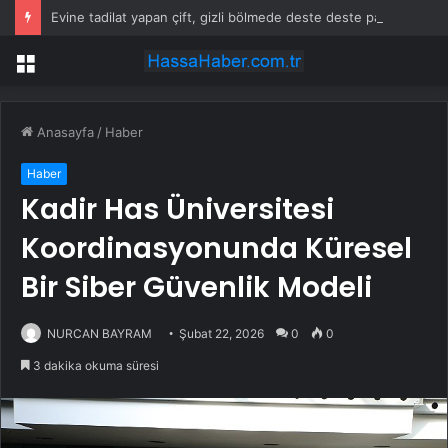
Evine tadilat yapan çift, gizli bölmede deste deste para buldu
Menü
Anasayfa
/
Haber
Haber
Kadir Has Üniversitesi
Koordinasyonunda Küresel
Bir Siber Güvenlik Modeli
NURCAN BAYRAM
Şubat 22, 2026
0
0
3 dakika okuma süresi