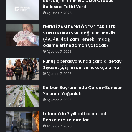
Karsan, İETT’nin 150 Dizel Otobüs
İhalesine Teklif Verdi
Ağustos 7, 2026
EMEKLİ ZAM FARKI ÖDEME TARİHLERİ
SON DAKİKA! SSK-Bağ-Kur Emeklisi
(4A, 4B, 4C) Zamlı emekli maaş
ödemeleri ne zaman yatacak?
Ağustos 7, 2026
Fuhuş operasyonunda çarpıcı detay!
Siyasetçi, iş insanı ve hukukçular var
Ağustos 7, 2026
Kurban Bayramı’nda Çorum-Samsun
Yolunda Yoğunluk
Ağustos 7, 2026
Lübnan’da 7 yıllık öfke patladı:
Bankalara saldırdılar
Ağustos 7, 2026