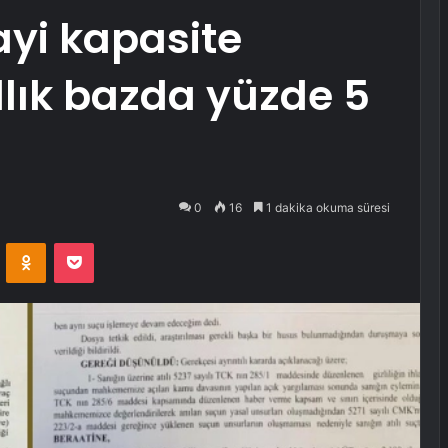
yi kapasite
llık bazda yüzde 5
0
16
1 dakika okuma süresi
VKontakte
Odnoklassniki
Pocket