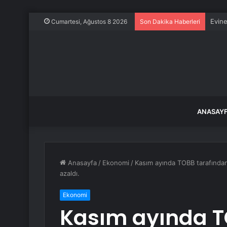
Evine
Cumartesi, Ağustos 8 2026
Son Dakika Haberleri
ANASAY
Anasayfa
/
Ekonomi
/
Kasım ayında TOBB tarafından
azaldı.
Ekonomi
Kasım ayında T