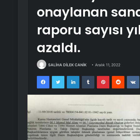
onaylanan sana
raporu sayısı yı
azaldı.
SALİHA DİLEK CANİK
Aralık 11, 2022
Facebook
Twitter
LinkedIn
Tumblr
Pinterest
Reddit