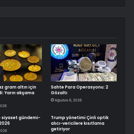
maz gram altın için
Sahte Para Operasyonu: 2
i: Yarın akşama
Gözaltı
Ağustos 6, 2026
2026
 siyaset gündemi-
Trump yönetimi Çinli optik
 2026
alıcı-vericilere kısıtlama
getiriyor
2026