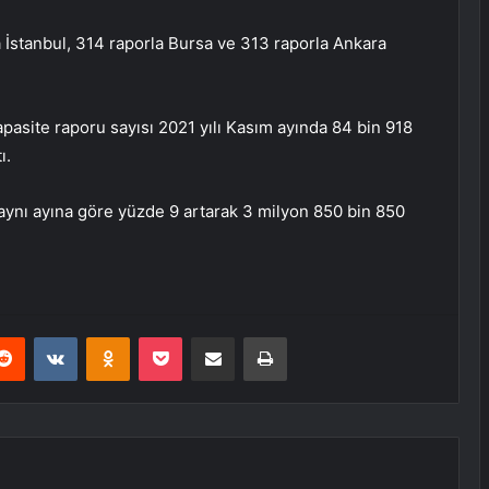
a İstanbul, 314 raporla Bursa ve 313 raporla Ankara
pasite raporu sayısı 2021 yılı Kasım ayında 84 bin 918
ı.
 aynı ayına göre yüzde 9 artarak 3 milyon 850 bin 850
erest
Reddit
VKontakte
Odnoklassniki
Pocket
E-Posta ile paylaş
Yazdır