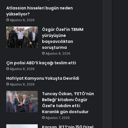
Atlassian hisseleri bugün neden
yükseliyor?
Ağustos 8, 2026
Özgür Özel’in TBMM
yürüyüşüne
başsavcılıktan
soruşturma
Ağustos 8, 2026
Çin polisi ABD’li kaçağı teslim etti
Ağustos 8, 2026
Hafriyat Kamyonu Yokuşta Devrildi
Ağustos 8, 2026
Tuncay Özkan, ‘FETÖ’nün
Belleği’ kitabını Özgür
Özel’e takdim etti:
Karanlık gün dostudur
Ağustos 7, 2026
Karsan, İETT’nin 150 Dizel