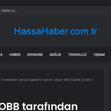
 tadilat yapan çift, gizli bölmede deste deste para buldu
FA
HABER
EKONOMI
SAĞLIK
TEKNOLOJI
YAŞAM
 onaylanan sanayi kapasite raporu sayısı yıllık bazda yüzde 5
OBB tarafından