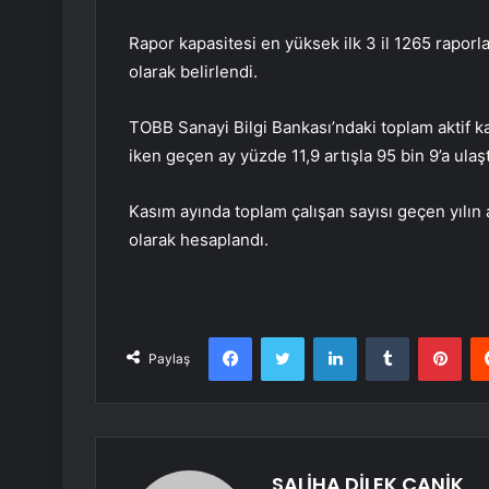
Rapor kapasitesi en yüksek ilk 3 il 1265 raporl
olarak belirlendi.
TOBB Sanayi Bilgi Bankası’ndaki toplam aktif ka
iken geçen ay yüzde 11,9 artışla 95 bin 9’a ulaşt
Kasım ayında toplam çalışan sayısı geçen yılın
olarak hesaplandı.
Facebook
Twitter
LinkedIn
Tumblr
Pint
Paylaş
SALİHA DİLEK CANİK