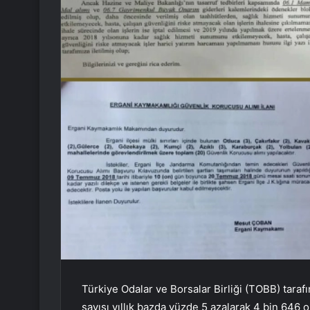
Türkiye Odalar ve Borsalar Birliği (TOBB) tara
sayısı yıllık bazda yüzde 5 azalarak 4 bin 646 o