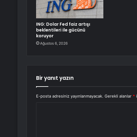
ING: Dolar Fed faiz artışı
beklentileri ile gücünü
koruyor
Ağustos 6, 2026
Bir yanıt yazın
E-posta adresiniz yayınlanmayacak.
Gerekli alanlar
*
i
Y
o
r
u