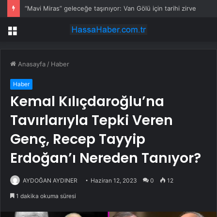
“Mavi Miras” geleceğe taşınıyor: Van Gölü için tarihi zirve
Menü
Anasayfa
/
Haber
Haber
Kemal Kılıçdaroğlu’na
Tavırlarıyla Tepki Veren
Genç, Recep Tayyip
Erdoğan’ı Nereden Tanıyor?
AYDOĞAN AYDINER
Haziran 12, 2023
0
12
1 dakika okuma süresi