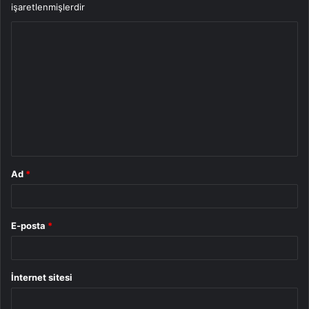
işaretlenmişlerdir
Y
o
r
u
m
*
Ad
*
E-posta
*
İnternet sitesi