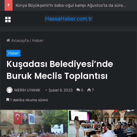
Konya Büyükşehir’in baba-oğul kampı Ağustos’ta da sürecek
Menü
Anasayfa
/
Haber
Haber
Kuşadası Belediyesi’nde
Buruk Meclis Toplantısı
MERİH UYANIK
Şubat 9, 2023
0
7
1 dakika okuma süresi