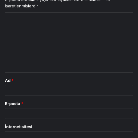
işaretlenmişlerdir
Y
o
r
u
m
*
Ad
*
E-posta
*
İnternet sitesi