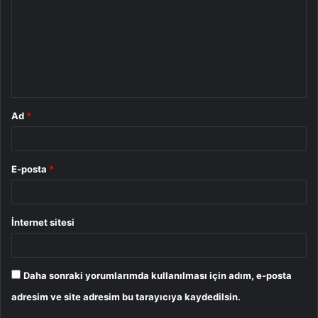
r
u
m
*
Ad
*
E-posta
*
İnternet sitesi
Daha sonraki yorumlarımda kullanılması için adım, e-posta
adresim ve site adresim bu tarayıcıya kaydedilsin.