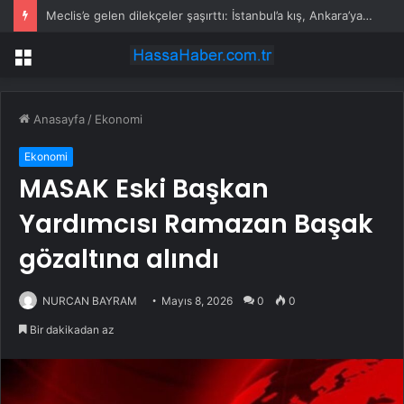
Meclis’e gelen dilekçeler şaşırttı: İstanbul’a kış, Ankara’ya yaz başkenti önerisi
Menü
Anasayfa
/
Ekonomi
Ekonomi
MASAK Eski Başkan
Yardımcısı Ramazan Başak
gözaltına alındı
NURCAN BAYRAM
Mayıs 8, 2026
0
0
Bir dakikadan az