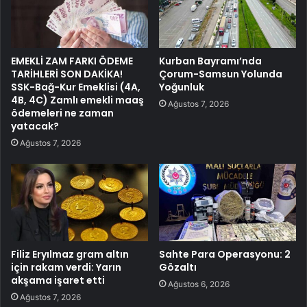
EMEKLİ ZAM FARKI ÖDEME
Kurban Bayramı’nda
TARİHLERİ SON DAKİKA!
Çorum-Samsun Yolunda
SSK-Bağ-Kur Emeklisi (4A,
Yoğunluk
4B, 4C) Zamlı emekli maaş
Ağustos 7, 2026
ödemeleri ne zaman
yatacak?
Ağustos 7, 2026
Filiz Eryılmaz gram altın
Sahte Para Operasyonu: 2
için rakam verdi: Yarın
Gözaltı
akşama işaret etti
Ağustos 6, 2026
Ağustos 7, 2026