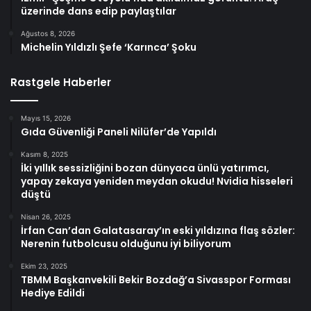
üzerinde dans edip paylaştılar
Ağustos 8, 2026
Michelin Yıldızlı Şefe ‘Karınca’ Şoku
Rastgele Haberler
Mayıs 15, 2026
Gıda Güvenliği Paneli Nilüfer’de Yapıldı
Kasım 8, 2025
İki yıllık sessizliğini bozan dünyaca ünlü yatırımcı,
yapay zekaya yeniden meydan okudu! Nvidia hisseleri
düştü
Nisan 26, 2025
İrfan Can’dan Galatasaray’ın eski yıldızına flaş sözler:
Nerenin futbolcusu olduğunu iyi biliyorum
Ekim 23, 2025
TBMM Başkanvekili Bekir Bozdağ’a Sivasspor Forması
Hediye Edildi