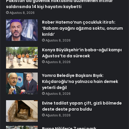
Pakistan’da güvenlik noktasına düzenlenen intihar
saldırısında 14 kişi hayatını kaybetti
Ağustos 8, 2026
Rober Hatemo’nun çocukluk itirafı:
‘Babam ayağını ağzıma soktu, onurum
kırıldı’
Ağustos 8, 2026
Konya Büyükşehir’in baba-oğul kampı
Ağustos’ta da sürecek
Ağustos 8, 2026
Yomra Belediye Başkanı Bıyık:
Kılıçdaroğlu’na yalnızca hain demek
yeterli değil
Ağustos 8, 2026
Evine tadilat yapan çift, gizli bölmede
deste deste para buldu
Ağustos 8, 2026
Bursa Nilüfer’e 7 yeni park