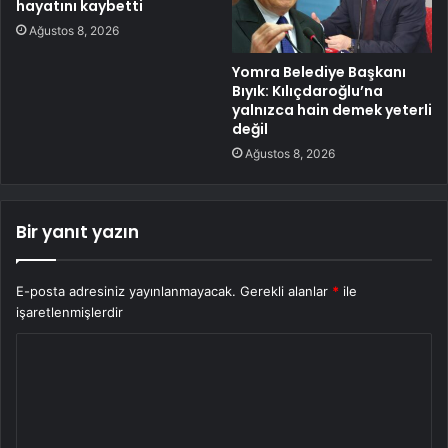
hayatını kaybetti
Ağustos 8, 2026
Yomra Belediye Başkanı
Bıyık: Kılıçdaroğlu’na
yalnızca hain demek yeterli
değil
Ağustos 8, 2026
Bir yanıt yazın
E-posta adresiniz yayınlanmayacak.
Gerekli alanlar
*
ile
işaretlenmişlerdir
Y
o
r
u