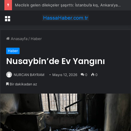
Meclis’e gelen dilekçeler şaşırttı: İstanbul’a kış, Ankara’ya yaz başkenti önerisi
Menü
Anasayfa
/
Haber
Haber
Nusaybin’de Ev Yangını
NURCAN BAYRAM
Mayıs 12, 2026
0
0
Bir dakikadan az