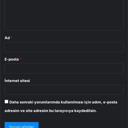
u
m
*
Ad
*
E-posta
*
İnternet sitesi
Daha sonraki yorumlarımda kullanılması için adım, e-posta
adresim ve site adresim bu tarayıcıya kaydedilsin.