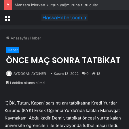
Manzara izlerken kurşun yağmuruna tutuldular
Menü
Anasayfa
/
Haber
Haber
ÖNCE MAÇ SONRA TATBİKAT
AYDOĞAN AYDINER
Kasım 13, 2022
0
18
1 dakika okuma süresi
‘ÇÖK, Tutun, Kapan’ sarsıntı anı tatbikatına Kredi Yurtlar
Kurumu (KYK) Erkek Öğrenci Yurdu’nda katılan Manavgat
Kaymakamı Abdulkadir Demir, tatbikat öncesi yurtta kalan
üniversite öğrencileri ile televizyonda futbol maçı izledi.