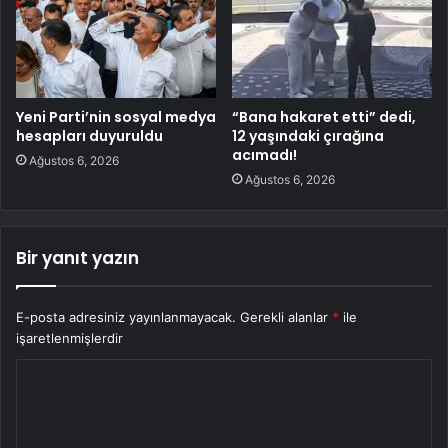
Yeni Parti’nin sosyal medya
“Bana hakaret etti” dedi,
hesapları duyuruldu
12 yaşındaki çırağına
acımadı!
Ağustos 6, 2026
Ağustos 6, 2026
Bir yanıt yazın
E-posta adresiniz yayınlanmayacak.
Gerekli alanlar
*
ile
işaretlenmişlerdir
Y
o
r