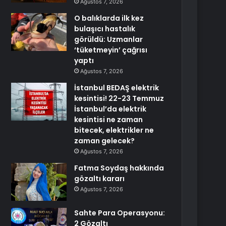
Ağustos 7, 2026
O balıklarda ilk kez
bulaşıcı hastalık
görüldü: Uzmanlar
‘tüketmeyin’ çağrısı
yaptı
Ağustos 7, 2026
İstanbul BEDAŞ elektrik
kesintisi! 22-23 Temmuz
İstanbul’da elektrik
kesintisi ne zaman
bitecek, elektrikler ne
zaman gelecek?
Ağustos 7, 2026
Fatma Soydaş hakkında
gözaltı kararı
Ağustos 7, 2026
Sahte Para Operasyonu:
2 Gözaltı