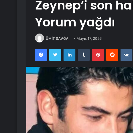
Zeynep’i son ha
Yorum yağdı
ÜMİT SAVĞA
Mayıs 17, 2026
Facebook
Twitter
LinkedIn
Tumblr
Pinterest
Reddit