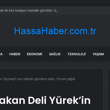
rda ilk kez bulaşıcı hastalık görüldü: Uzmanlar ‘tüketmeyin’ çağrısı yaptı
FA
HABER
EKONOMI
SAĞLIK
TEKNOLOJI
YAŞAM
in Zeynep’i son haliyle gündem oldu: Yorum yağdı
kan Deli Yürek’in