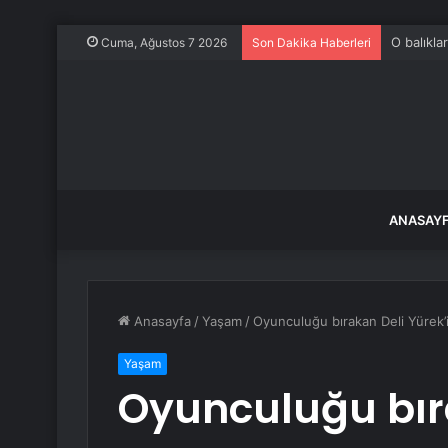
O balıkla
Cuma, Ağustos 7 2026
Son Dakika Haberleri
ANASAY
Anasayfa
/
Yaşam
/
Oyunculuğu bırakan Deli Yürek’
Yaşam
Oyunculuğu bıra