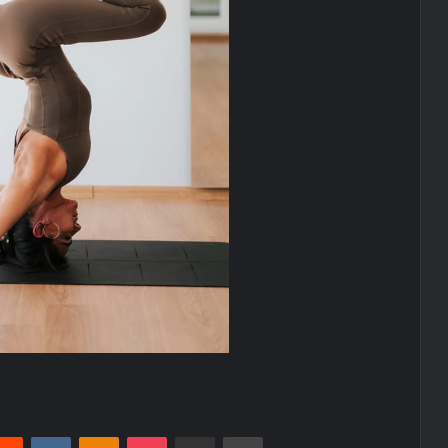
erest
Reddit
VKontakte
Odnoklassniki
Pocket
E-Posta ile paylaş
Yazdır