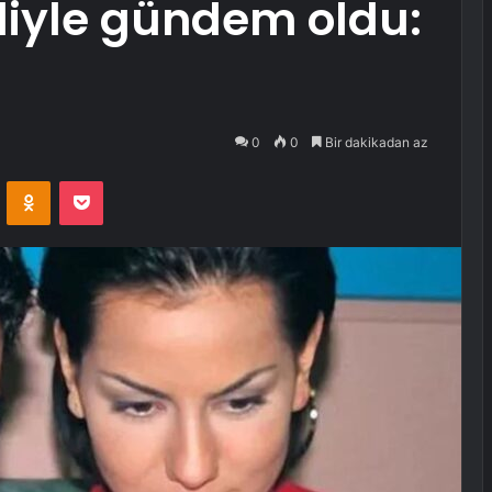
liyle gündem oldu:
0
0
Bir dakikadan az
VKontakte
Odnoklassniki
Pocket