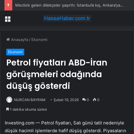
Meclis’e gelen dilekçeler şaşırttı: İstanbul’a kış, Ankara’ya yaz başkenti önerisi
Menü
Anasayfa
/
Ekonomi
Ekonomi
Petrol fiyatları ABD-İran
görüşmeleri odağında
düşüş gösterdi
NURCAN BAYRAM
Şubat 19, 2026
0
0
1 dakika okuma süresi
Investing.com — Petrol fiyatları, Salı günü tatil nedeniyle
düşük hacimli işlemlerde hafif düşüş gösterdi. Piyasaların