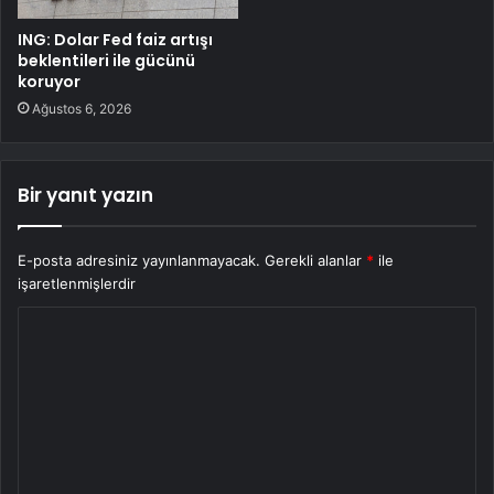
ING: Dolar Fed faiz artışı
beklentileri ile gücünü
koruyor
Ağustos 6, 2026
Bir yanıt yazın
E-posta adresiniz yayınlanmayacak.
Gerekli alanlar
*
ile
işaretlenmişlerdir
Y
o
r
u
m
*