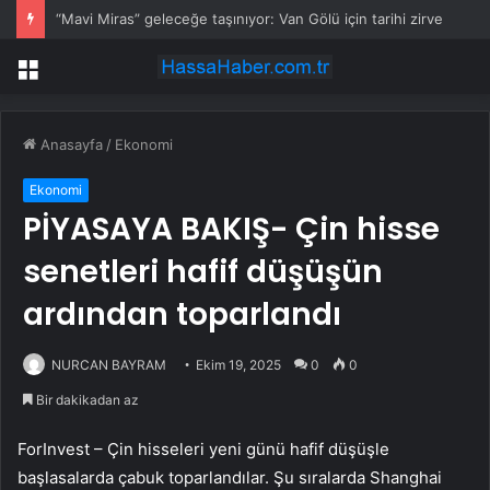
“Mavi Miras” geleceğe taşınıyor: Van Gölü için tarihi zirve
Menü
Anasayfa
/
Ekonomi
Ekonomi
PİYASAYA BAKIŞ- Çin hisse
senetleri hafif düşüşün
ardından toparlandı
NURCAN BAYRAM
Ekim 19, 2025
0
0
Bir dakikadan az
ForInvest – Çin hisseleri yeni günü hafif düşüşle
başlasalarda çabuk toparlandılar. Şu sıralarda
Shanghai