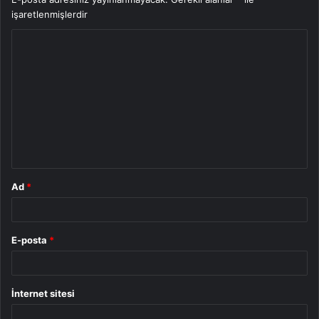
işaretlenmişlerdir
Y
o
r
u
m
*
Ad
*
E-posta
*
İnternet sitesi