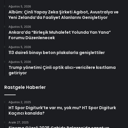
Ağustos 5, 2026
Albüm: Çinli Yapay Zeka Şirketi Agıbot, Avustralya ve
Yeni Zelanda’da Faaliyet Alanlarını Genişletiyor
Ağustos 5, 2026
Ankara’da “Birleşik Muhalefet Yolunda Yan Yana”
Forumu Düzenlenecek
Ağustos 5, 2026
113 daireli binayı beton plakalarla genişlettiler
Ağustos 5, 2026
Trump yönetimi Çinli optik alıcı-vericilere kısıtlama
getiriyor
Rastgele Haberler
Ağustos 2, 2025
HT Spor Digiturk’te var mı, yok mu? HT Spor Digiturk
Kaçıncı kanalda?
Aralık 27, 2025
Sinema Güzeli 2025 Cahide Palazzo’da sanat ve