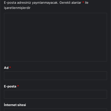
E-posta adresiniz yayınlanmayacak.
Gerekli alanlar
*
ile
işaretlenmişlerdir
Y
o
r
u
m
*
Ad
*
E-posta
*
İnternet sitesi