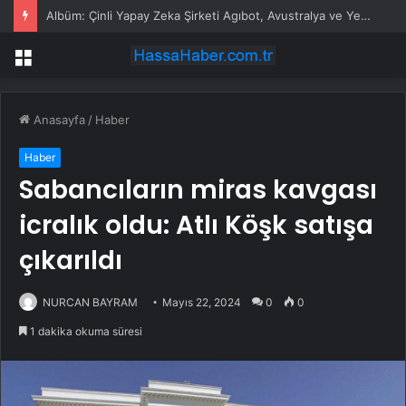
Albüm: Çinli Yapay Zeka Şirketi Agıbot, Avustralya ve Yeni Zelanda’da Faaliyet Alanlarını Genişletiyor
Menü
Anasayfa
/
Haber
Haber
Sabancıların miras kavgası
icralık oldu: Atlı Köşk satışa
çıkarıldı
NURCAN BAYRAM
Mayıs 22, 2024
0
0
1 dakika okuma süresi