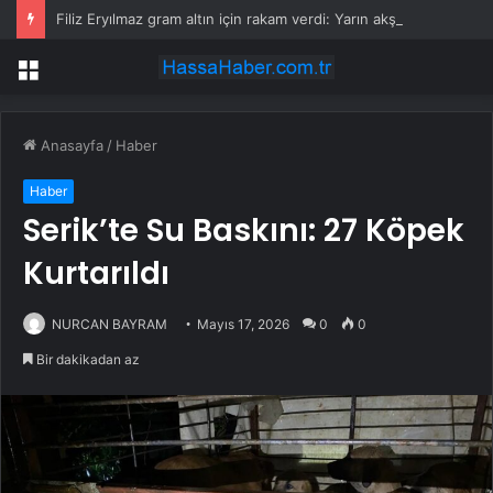
Filiz Eryılmaz gram altın için rakam verdi: Yarın akşama işaret etti
Menü
Anasayfa
/
Haber
Haber
Serik’te Su Baskını: 27 Köpek
Kurtarıldı
NURCAN BAYRAM
Mayıs 17, 2026
0
0
Bir dakikadan az