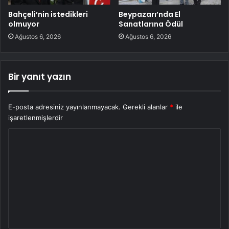
Bahçeli’nin istedikleri
Beypazarı’nda El
olmuyor
Sanatlarına Ödül
Ağustos 6, 2026
Ağustos 6, 2026
Bir yanıt yazın
E-posta adresiniz yayınlanmayacak.
Gerekli alanlar
*
ile
işaretlenmişlerdir
Y
o
r
u
m
*