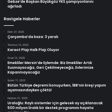
Gebze’de Başkan Büyükgöz YKS şampiyonlarını
ağırladı
Rastgele Haberler
Ekim 27, 2025
Çarşamba’da kaza: 3 yaralı
Temmuz 13, 2025
Karaot Plajı Halk Plajı Oluyor
Ocak 12, 2026
Emekliler Mersin’de Eylemde: Biz Emekliler Artık
Susmayacağız, Geri Çekilmeyeceğiz, Evlerimize
Kapanmayacağız
Şubat 11, 2023
Bütün Türkiye depremi konuşurken, İBB’nin kreşi yapım
aşamasındayken çöktü!
Haziran 21, 2025
Uraloğlu: Raylı sistemler için gelecek ay açıklanacak
500 milyon liralık bir destek programını hayata