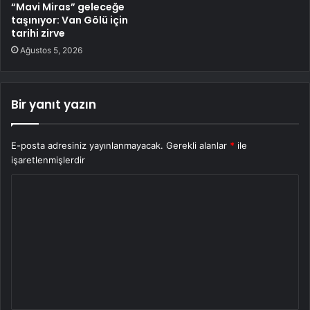
“Mavi Miras” geleceğe
taşınıyor: Van Gölü için
tarihi zirve
Ağustos 5, 2026
Bir yanıt yazın
E-posta adresiniz yayınlanmayacak.
Gerekli alanlar
*
ile
işaretlenmişlerdir
Y
o
r
u
m
*