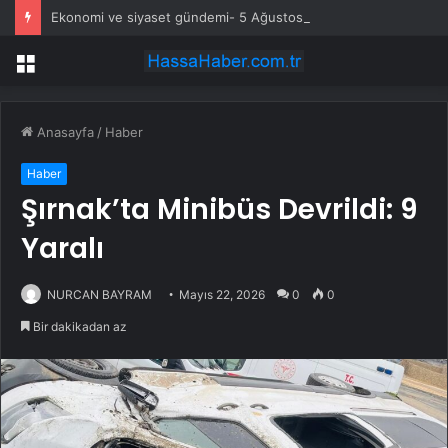
Ekonomi ve siyaset gündemi- 5 Ağustos 2026
Menü
Anasayfa
/
Haber
Haber
Şırnak’ta Minibüs Devrildi: 9
Yaralı
NURCAN BAYRAM
Mayıs 22, 2026
0
0
Bir dakikadan az