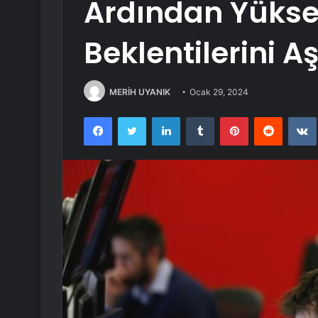
Ardından Yüksel
Beklentilerini Aş
MERİH UYANIK
Ocak 29, 2024
Facebook
Twitter
LinkedIn
Tumblr
Pinterest
Reddit