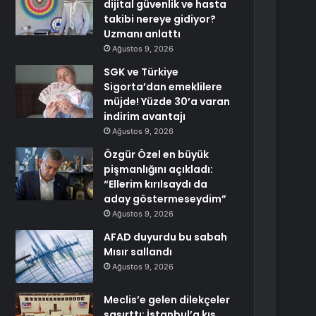
dijital güvenlik ve hasta
takibi nereye gidiyor?
Uzmanı anlattı
Ağustos 9, 2026
SGK ve Türkiye
Sigorta’dan emeklilere
müjde! Yüzde 30’a varan
indirim avantajı
Ağustos 9, 2026
Özgür Özel en büyük
pişmanlığını açıkladı:
“Ellerim kırılsaydı da
aday göstermeseydim”
Ağustos 9, 2026
AFAD duyurdu bu sabah
Mısır sallandı
Ağustos 9, 2026
Meclis’e gelen dilekçeler
şaşırttı: İstanbul’a kış,