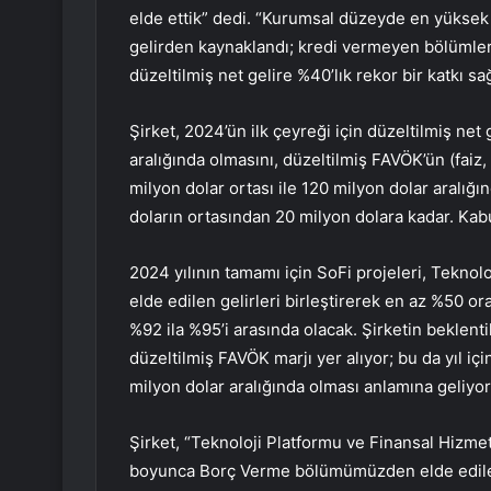
elde ettik” dedi. “Kurumsal düzeyde en yüksek
gelirden kaynaklandı; kredi vermeyen bölümler
düzeltilmiş net gelire %40’lık rekor bir katkı sağ
Şirket, 2024’ün ilk çeyreği için düzeltilmiş net 
aralığında olmasını, düzeltilmiş FAVÖK’ün (fai
milyon dolar ortası ile 120 milyon dolar aralığ
doların ortasından 20 milyon dolara kadar. Kabu
2024 yılının tamamı için SoFi projeleri, Tekno
elde edilen gelirleri birleştirerek en az %50 o
%92 ila %95’i arasında olacak. Şirketin beklenti
düzeltilmiş FAVÖK marjı yer alıyor; bu da yıl iç
milyon dolar aralığında olması anlamına geliyor
Şirket, “Teknoloji Platformu ve Finansal Hizmet
boyunca Borç Verme bölümümüzden elde edilen g