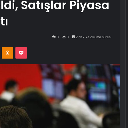
di, Satışlar Piyasa
tı
0
0
2 dakika okuma süresi
VKontakte
Odnoklassniki
Pocket