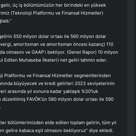
 gelir, üç iş bölümümüzün her birindeki en yüksek
imiz (Teknoloji Platformu ve Finansal Hizmetler)
ladı.”
gelirin 550 milyon dolar ortası ile 560 milyon dolar
z, vergi, amortisman ve amortisman öncesi kazanç) 110
ında olmasını ve GAAP’ı bekliyor. (Genel Rapor) 10 milyon
l Edilen Muhasebe İlkeleri) net geliri tahmin eder.
loji Platformu ve Finansal Hizmetler segmentlerinden
ranında büyüyecek ve kredi gelirleri 2023 seviyelerinin
leri arasında yıl sonuna kadar yaklaşık %30’luk
in düzeltilmiş FAVÖK’ün 580 milyon dolar ortası ile 590
.
ler bölümlerimizden elde edilen toplam gelirin, tüm yıl
elire kabaca eşit olmasını bekliyoruz” diye ekledi.