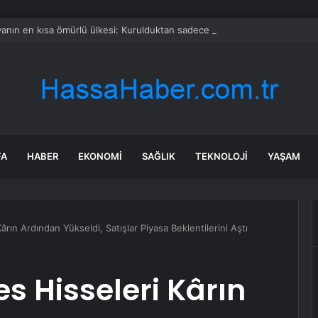
anın en kısa ömürlü ülkesi: Kurulduktan sadece 13 saat sonra tarihe karı
FA
HABER
EKONOMI
SAĞLIK
TEKNOLOJI
YAŞAM
rın Ardından Yükseldi, Satışlar Piyasa Beklentilerini Aştı
s Hisseleri Kârın