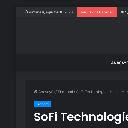
Düny
Pazartesi, Ağustos 10 2026
Son Dakika Haberleri
ANASAY
Anasayfa
/
Ekonomi
/
SoFi Technologies Hisseleri Kâ
Ekonomi
SoFi Technologie