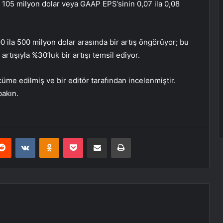
a 105 milyon dolar veya GAAP EPS’sinin 0,07 ila 0,08
00 ila 500 milyon dolar arasında bir artış öngörüyor; bu
rtışıyla %30’luk bir artışı temsil ediyor.
üme edilmiş ve bir editör tarafından incelenmiştir.
bakın.
erest
Reddit
VKontakte
Odnoklassniki
Pocket
E-Posta ile paylaş
Yazdır