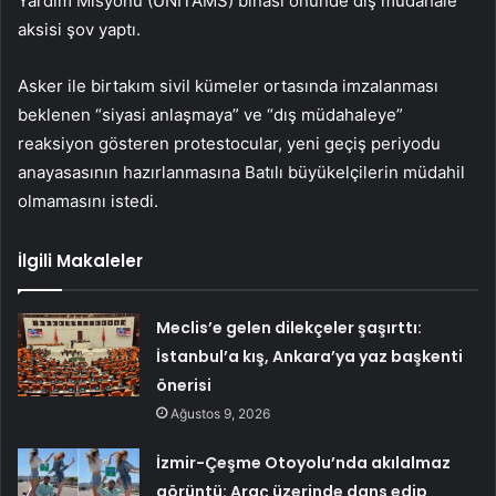
Yardım Misyonu (UNITAMS) binası önünde dış müdahale
aksisi şov yaptı.
Asker ile birtakım sivil kümeler ortasında imzalanması
beklenen “siyasi anlaşmaya” ve “dış müdahaleye”
reaksiyon gösteren protestocular, yeni geçiş periyodu
anayasasının hazırlanmasına Batılı büyükelçilerin müdahil
olmamasını istedi.
İlgili Makaleler
Meclis’e gelen dilekçeler şaşırttı:
İstanbul’a kış, Ankara’ya yaz başkenti
önerisi
Ağustos 9, 2026
İzmir-Çeşme Otoyolu’nda akılalmaz
görüntü: Araç üzerinde dans edip