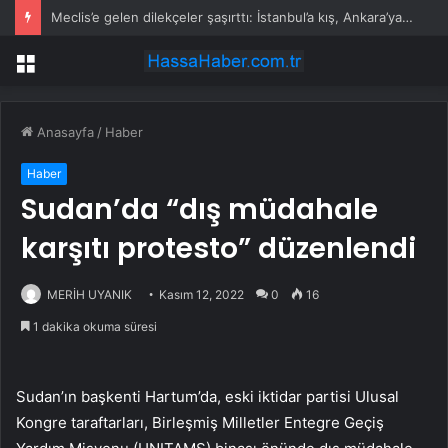
Meclis’e gelen dilekçeler şaşırttı: İstanbul’a kış, Ankara’ya yaz başkenti önerisi
Menü
Anasayfa
/
Haber
Haber
Sudan’da “dış müdahale
karşıtı protesto” düzenlendi
MERİH UYANIK
Kasım 12, 2022
0
16
1 dakika okuma süresi
Sudan’ın başkenti Hartum’da, eski iktidar partisi Ulusal
Kongre taraftarları, Birleşmiş Milletler Entegre Geçiş