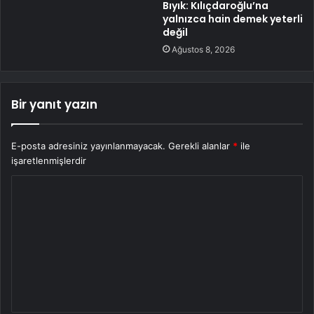
Bıyık: Kılıçdaroğlu’na
yalnızca hain demek yeterli
değil
Ağustos 8, 2026
Bir yanıt yazın
E-posta adresiniz yayınlanmayacak.
Gerekli alanlar
*
ile
işaretlenmişlerdir
Y
o
r
u
m
*