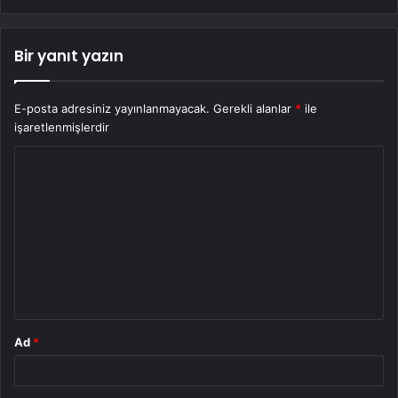
Bir yanıt yazın
E-posta adresiniz yayınlanmayacak.
Gerekli alanlar
*
ile
işaretlenmişlerdir
Y
o
r
u
m
*
Ad
*