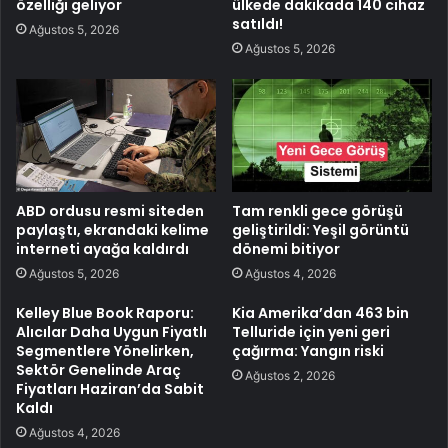
özelliği geliyor
ülkede dakikada 140 cihaz
satıldı!
Ağustos 5, 2026
Ağustos 5, 2026
ABD ordusu resmi siteden
Tam renkli gece görüşü
paylaştı, ekrandaki kelime
geliştirildi: Yeşil görüntü
interneti ayağa kaldırdı
dönemi bitiyor
Ağustos 5, 2026
Ağustos 4, 2026
Kelley Blue Book Raporu:
Kia Amerika’dan 463 bin
Alıcılar Daha Uygun Fiyatlı
Telluride için yeni geri
Segmentlere Yönelirken,
çağırma: Yangın riski
Sektör Genelinde Araç
Ağustos 2, 2026
Fiyatları Haziran’da Sabit
Kaldı
Ağustos 4, 2026