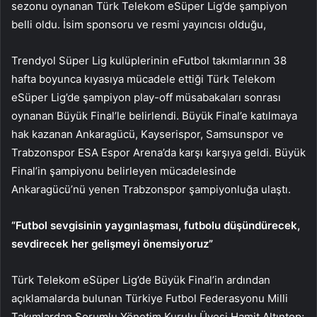
sezonu oynanan Türk Telekom eSüper Lig’de şampiyon
belli oldu. İsim sponsoru ve resmi yayıncısı olduğu,
Trendyol Süper Lig kulüplerinin eFutbol takımlarının 38
hafta boyunca kıyasıya mücadele ettiği Türk Telekom
eSüper Lig’de şampiyon play-off müsabakaları sonrası
oynanan Büyük Final’le belirlendi. Büyük Final’e katılmaya
hak kazanan Ankaragücü, Kayserispor, Samsunspor ve
Trabzonspor ESA Espor Arena’da karşı karşıya geldi. Büyük
Final’in şampiyonu belirleyen mücadelesinde
Ankaragücü’nü yenen Trabzonspor şampiyonluğa ulaştı.
“Futbol sevgisinin yaygınlaşması, futbolu düşündürecek,
sevdirecek her gelişmeyi önemsiyoruz”
Türk Telekom eSüper Lig’de Büyük Final’in ardından
açıklamalarda bulunan Türkiye Futbol Federasyonu Milli
Takımlardan Sorumlu Yönetim Kurulu Üyesi Hamit Altıntop;