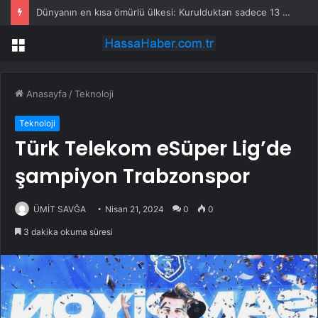
Dünyanın en kısa ömürlü ülkesi: Kurulduktan sadece 13 saat sonra tarihe karıştı
Menü
Anasayfa
/
Teknoloji
Teknoloji
Türk Telekom eSüper Lig’de
şampiyon Trabzonspor
ÜMİT SAVĞA
Nisan 21, 2024
0
0
3 dakika okuma süresi