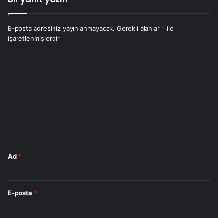
E-posta adresiniz yayınlanmayacak.
Gerekli alanlar
*
ile
işaretlenmişlerdir
Y
o
r
u
m
*
Ad
*
E-posta
*