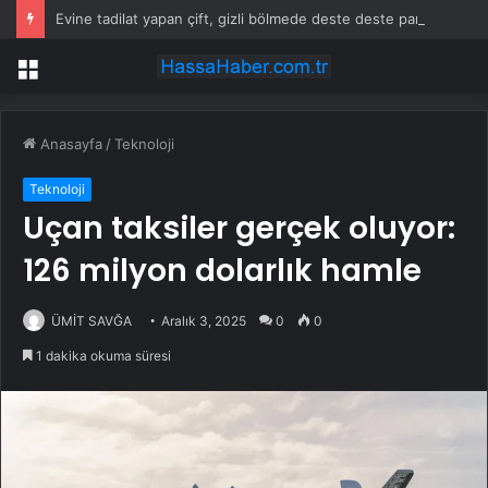
Evine tadilat yapan çift, gizli bölmede deste deste para buldu
Menü
Anasayfa
/
Teknoloji
Teknoloji
Uçan taksiler gerçek oluyor:
126 milyon dolarlık hamle
ÜMİT SAVĞA
Aralık 3, 2025
0
0
1 dakika okuma süresi