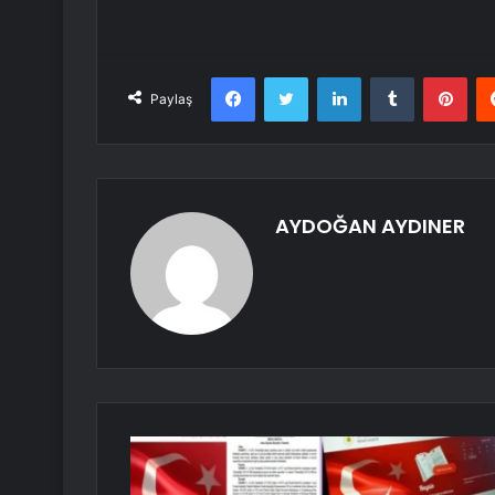
Facebook
Twitter
LinkedIn
Tumblr
Pint
Paylaş
AYDOĞAN AYDINER