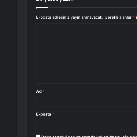
E-posta adresiniz yayınlanmayacak.
Gerekli alanlar
*
i
Y
o
r
u
m
*
Ad
*
E-posta
*