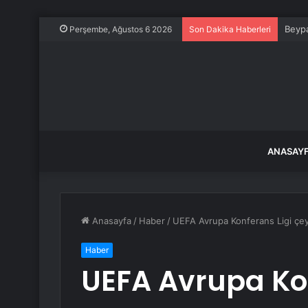
Efkan
Perşembe, Ağustos 6 2026
Son Dakika Haberleri
ANASAY
Anasayfa
/
Haber
/
UEFA Avrupa Konferans Ligi çey
Haber
UEFA Avrupa Kon