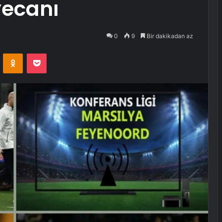
yecanı
0
9
Bir dakikadan az
VKontakte
Odnoklassniki
Pocket