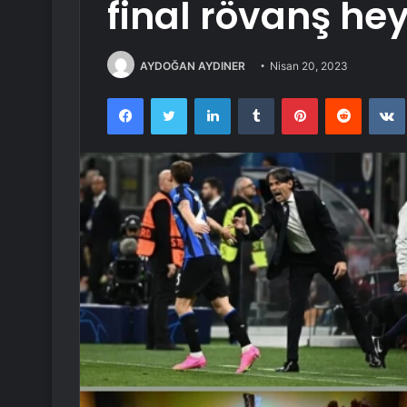
final rövanş he
AYDOĞAN AYDINER
Nisan 20, 2023
Facebook
Twitter
LinkedIn
Tumblr
Pinterest
Reddit