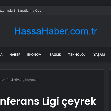
 Âlâ: Terörsüz Türkiye sürecinde önemli aşamaya ulaşıldı
FA
HABER
EKONOMI
SAĞLIK
TEKNOLOJI
YAŞAM
rek final rövanş heyecanı
ferans Ligi çeyrek