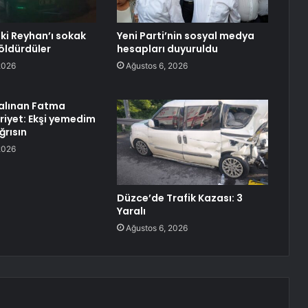
ki Reyhan’ı sokak
Yeni Parti’nin sosyal medya
öldürdüler
hesapları duyuruldu
2026
Ağustos 6, 2026
alınan Fatma
riyet: Ekşi yemedim
ğrısın
2026
Düzce’de Trafik Kazası: 3
Yaralı
Ağustos 6, 2026