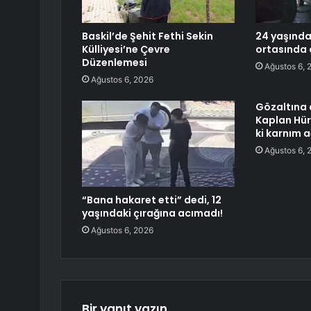
Baskil’de Şehit Fethi Sekin
24 yaşında
Külliyesi’ne Çevre
ortasında 
Düzenlemesi
Ağustos 6, 
Ağustos 6, 2026
Gözaltına 
Kaplan Hür
ki karnım a
Ağustos 6, 
“Bana hakaret etti” dedi, 12
yaşındaki çırağına acımadı!
Ağustos 6, 2026
Bir yanıt yazın