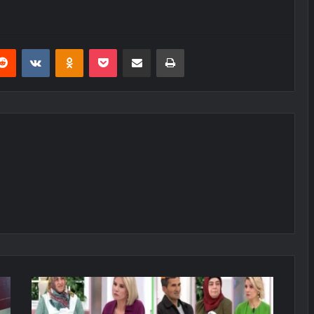
erest
Reddit
VKontakte
Odnoklassniki
Pocket
E-Posta ile paylaş
Yazdır