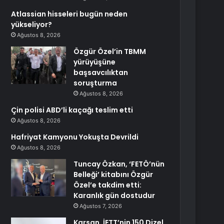
Atlassian hisseleri bugün neden
yükseliyor?
Ağustos 8, 2026
Özgür Özel’in TBMM
yürüyüşüne
başsavcılıktan
soruşturma
Ağustos 8, 2026
Çin polisi ABD’li kaçağı teslim etti
Ağustos 8, 2026
Hafriyat Kamyonu Yokuşta Devrildi
Ağustos 8, 2026
Tuncay Özkan, ‘FETÖ’nün
Belleği’ kitabını Özgür
Özel’e takdim etti:
Karanlık gün dostudur
Ağustos 7, 2026
Karsan, İETT’nin 150 Dizel