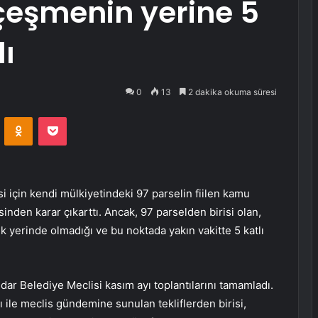
 çeşmenin yerine 5
dı
0
13
2 dakika okuma süresi
VKontakte
Odnoklassniki
Pocket
 için kendi mülkiyetindeki 97 parselin fiilen kamu
sinden karar çıkarttı. Ancak, 97 parselden birisi olan,
k yerinde olmadığı ve bu noktada yakın vakitte 5 katlı
r Belediye Meclisi kasım ayı toplantılarını tamamladı.
 ile meclis gündemine sunulan tekliflerden birisi,