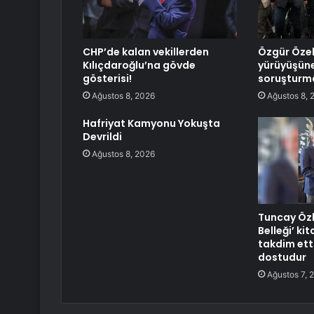
CHP’de kalan vekillerden
Özgür Öze
Kılıçdaroğlu’na gövde
yürüyüşüne
gösterisi!
soruşturm
Ağustos 8, 2026
Ağustos 8, 
Hafriyat Kamyonu Yokuşta
Devrildi
Ağustos 8, 2026
Tuncay Özk
Belleği’ ki
takdim etti
dostudur
Ağustos 7, 