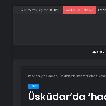
Evine
Cumartesi, Ağustos 8 2026
Son Dakika Haberleri
ANASAY
Anasayfa
/
Haber
/
Üsküdar’da ‘haczedilemez’ kararı 
Haber
Üsküdar’da ‘hac