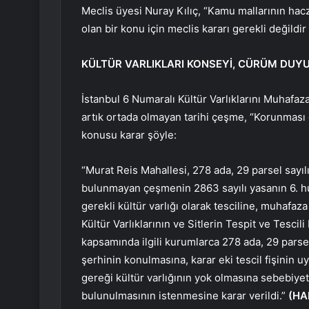
Meclis üyesi Nuray Kılıç, “Kamu mallarının h
olan bir konu için meclis kararı gerekli değildi
KÜLTÜR VARLIKLARI KONSEYİ, CÜRÜM DUY
İstanbul 6 Numaralı Kültür Varlıklarını Muhafaz
artık ortada olmayan tarihi çeşme, “Korunması g
konusu karar şöyle:
“Murat Reis Mahallesi, 278 ada, 29 parsel sayıl
bulunmayan çeşmenin 2863 sayılı yasanın 6. hus
gerekli kültür varlığı olarak tesciline, muhafa
Kültür Varlıklarının ve Sitlerin Tespit ve Tesci
kapsamında ilgili kurumlarca 278 ada, 29 parsel
şerhinin konulmasına, karar eki tescil fişinin 
gereği kültür varlığının yok olmasına sebebiy
bulunulmasının istenmesine karar verildi.”
(HA