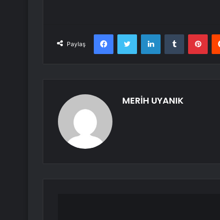
Facebook
Twitter
LinkedIn
Tumblr
Pint
Paylaş
MERİH UYANIK