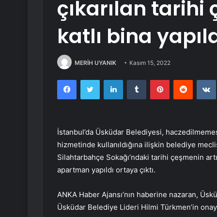
çıkarılan tarihi
katlı bina yapıl
MERİH UYANIK
Kasım 15, 2022
Facebook
Twitter
LinkedIn
Tumblr
Pinterest
Reddit
İstanbul’da Üsküdar Belediyesi, haczedilmemesi
hizmetinde kullanıldığına ilişkin belediye mecli
Silahtarbahçe Sokağı’ndaki tarihi çeşmenin artı
apartman yapıldı ortaya çıktı.
ANKA Haber Ajansı’nın haberine nazaran, Üsküda
Üsküdar Belediye Lideri Hilmi Türkmen’in onayı