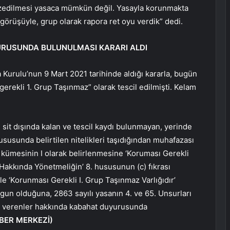
aczedilmesi yasaca mümkün değil. Yasayla korunmakta
r görüşüyle, grup olarak rapora ret oyu verdik” dedi.
URUSUNDA BULUNULMASI KARARI ALDI
a Kurulu’nun 9 Mart 2021 tarihinde aldığı kararla, bugün
erekli 1. Grup Taşınmaz” olarak tescil edilmişti. Kelam
ı sit dışında kalan ve tescil kaydı bulunmayan, yerinde
usunda belirtilen nitelikleri taşıdığından muhafazası
za kümesinin I olarak belirlenmesine ‘Koruması Gerekli
li Hakkında Yönetmeliğin’ 8. hususunun (c) fıkrası
e ‘Korunması Gerekli I. Grup Taşınmaz Varlığıdır’
uygun olduğuna, 2863 sayılı yasanın 4. ve 65. Unsurları
et verenler hakkında kabahat duyurusunda
BER MERKEZİ)