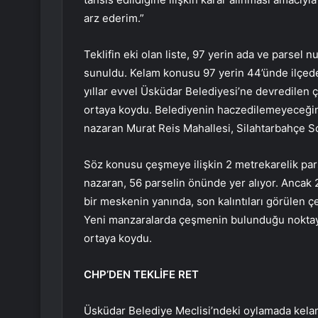
arz ederim.”
Teklifin eki olan liste, 97 yerin ada ve parsel n
sunuldu. Kelam konusu 97 yerin 44’ünde ilçede
yıllar evvel Üsküdar Belediyesi’ne devredilen 
ortaya koydu. Belediyenin haczedilemeyeceğine 
nazaran Murat Reis Mahallesi, Silahtarbahçe 
Söz konusu çeşmeye ilişkin 2 metrekarelik par
nazaran, 56 parselin önünde yer alıyor. Ancak 2
bir meskenin yanında, son kalıntıları görülen ç
Yeni manzaralarda çeşmenin bulunduğu noktayı d
ortaya koydu.
CHP’DEN TEKLİFE RET
Üsküdar Belediye Meclisi’ndeki oylamada kelam