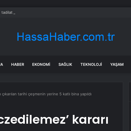
 tadilat yapan çift, gizli bölmede deste deste para buldu
FA
HABER
EKONOMI
SAĞLIK
TEKNOLOJI
YAŞAM
çıkarılan tarihi çeşmenin yerine 5 katlı bina yapıldı
zedilemez’ kararı