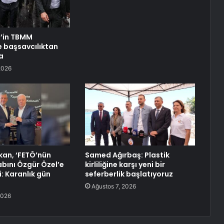
l’in TBMM
 başsavcılıktan
a
2026
an, ‘FETÖ’nün
Samed Ağırbaş: Plastik
tabını Özgür Özel’e
kirliliğine karşı yeni bir
: Karanlık gün
seferberlik başlatıyoruz
Ağustos 7, 2026
2026