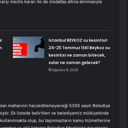
karşı meclis kararı ile de müdafaa altına alınmasıyla
k:
İstanbul BEYKOZ su kesintisi!
n
24-25 Temmuz İSKİ Beykoz su
kesintisi ne zaman bitecek,
sular ne zaman gelecek?
Ağustos 8, 2026
nılan mallarının haczedilemeyeceği 5393 sayılı Belediye
ştir. Ek listede belirtilen ve belediyemiz mülkiyetinde
kullanılmakta olup, bu taşınmazların kamu hizmetlerine
 yazımız ve ekli listenin Belediye Meclisi’ne havalesini