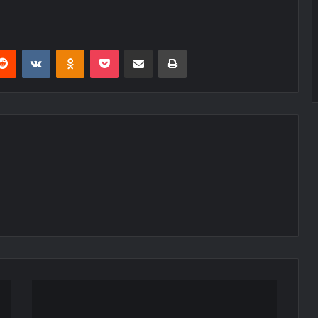
erest
Reddit
VKontakte
Odnoklassniki
Pocket
E-Posta ile paylaş
Yazdır