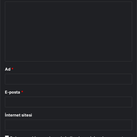
Y
o
r
u
m
*
Ad
*
E-posta
*
İnternet sitesi