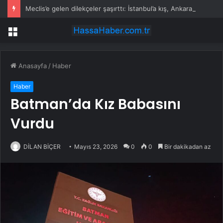
Meclis’e gelen dilekçeler şaşırttı: İstanbul’a kış, Ankara’ya yaz başkenti önerisi
Menü
Anasayfa
/
Haber
Haber
Batman’da Kız Babasını
Vurdu
DİLAN BİÇER
Mayıs 23, 2026
0
0
Bir dakikadan az