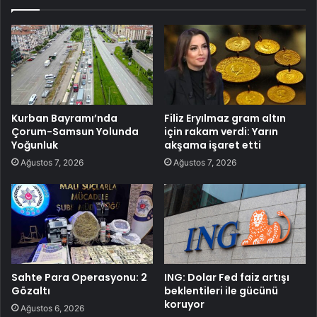
Kurban Bayramı’nda
Filiz Eryılmaz gram altın
Çorum-Samsun Yolunda
için rakam verdi: Yarın
Yoğunluk
akşama işaret etti
Ağustos 7, 2026
Ağustos 7, 2026
Sahte Para Operasyonu: 2
ING: Dolar Fed faiz artışı
Gözaltı
beklentileri ile gücünü
koruyor
Ağustos 6, 2026