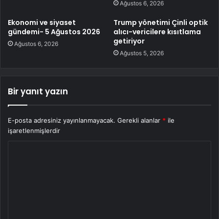
Ağustos 6, 2026
Ekonomi ve siyaset
Trump yönetimi Çinli optik
gündemi- 5 Ağustos 2026
alıcı-vericilere kısıtlama
getiriyor
Ağustos 6, 2026
Ağustos 5, 2026
Bir yanıt yazın
E-posta adresiniz yayınlanmayacak.
Gerekli alanlar
*
ile
işaretlenmişlerdir
Y
o
r
u
m