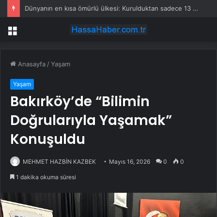
Dünyanın en kısa ömürlü ülkesi: Kurulduktan sadece 13 saat sonra tarihe karıştı
Menü
Anasayfa
/
Yaşam
Yaşam
Bakırköy’de “Bilimin
Doğrularıyla Yaşamak”
Konuşuldu
MEHMET HAZBİN KAZBEK
Mayıs 16, 2026
0
0
1 dakika okuma süresi