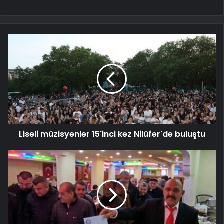
Liseli müzisyenler 15'inci kez Nilüfer'de buluştu