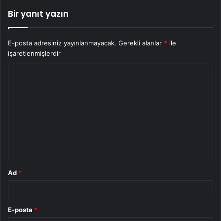
Bir yanıt yazın
E-posta adresiniz yayınlanmayacak.
Gerekli alanlar
*
ile
işaretlenmişlerdir
Y
o
r
u
m
*
Ad
*
E-posta
*