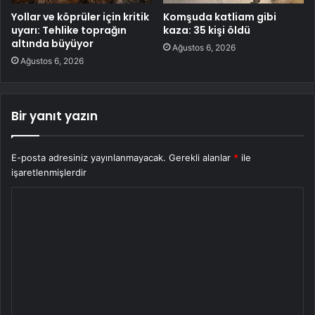
Yollar ve köprüler için kritik
Komşuda katliam gibi
uyarı: Tehlike toprağın
kaza: 35 kişi öldü
altında büyüyor
Ağustos 6, 2026
Ağustos 6, 2026
Bir yanıt yazın
E-posta adresiniz yayınlanmayacak.
Gerekli alanlar
*
ile
işaretlenmişlerdir
Y
o
r
u
m
*