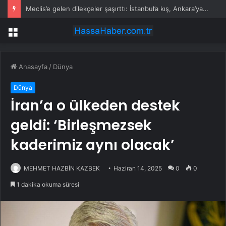
Meclis’e gelen dilekçeler şaşırttı: İstanbul’a kış, Ankara’ya yaz başkenti önerisi
Menü
Anasayfa
/
Dünya
Dünya
İran’a o ülkeden destek
geldi: ‘Birleşmezsek
kaderimiz aynı olacak’
MEHMET HAZBİN KAZBEK
Haziran 14, 2025
0
0
1 dakika okuma süresi