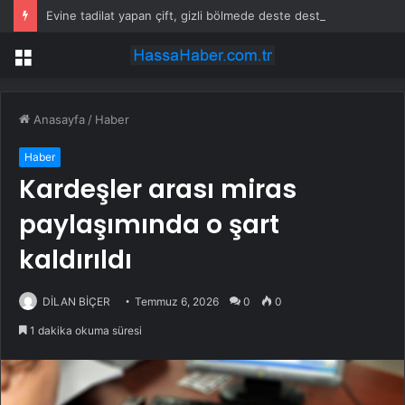
Evine tadilat yapan çift, gizli bölmede deste deste para buldu
Menü
Anasayfa
/
Haber
Haber
Kardeşler arası miras
paylaşımında o şart
kaldırıldı
DİLAN BİÇER
Temmuz 6, 2026
0
0
1 dakika okuma süresi