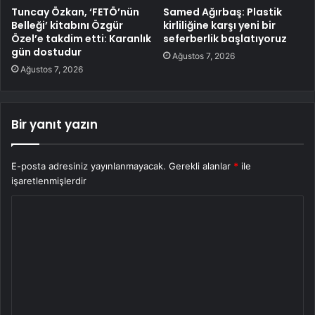
Tuncay Özkan, ‘FETÖ’nün
Samed Ağırbaş: Plastik
Belleği’ kitabını Özgür
kirliliğine karşı yeni bir
Özel’e takdim etti: Karanlık
seferberlik başlatıyoruz
gün dostudur
Ağustos 7, 2026
Ağustos 7, 2026
Bir yanıt yazın
E-posta adresiniz yayınlanmayacak.
Gerekli alanlar
*
ile
işaretlenmişlerdir
Y
o
r
u
m
*