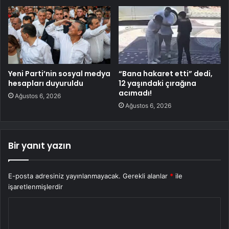
Yeni Parti’nin sosyal medya
“Bana hakaret etti” dedi,
hesapları duyuruldu
12 yaşındaki çırağına
acımadı!
Ağustos 6, 2026
Ağustos 6, 2026
Bir yanıt yazın
E-posta adresiniz yayınlanmayacak.
Gerekli alanlar
*
ile
işaretlenmişlerdir
Y
o