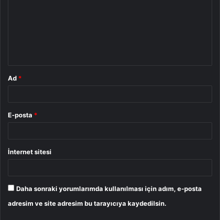
r
u
m
*
Ad
*
E-posta
*
İnternet sitesi
Daha sonraki yorumlarımda kullanılması için adım, e-posta
adresim ve site adresim bu tarayıcıya kaydedilsin.