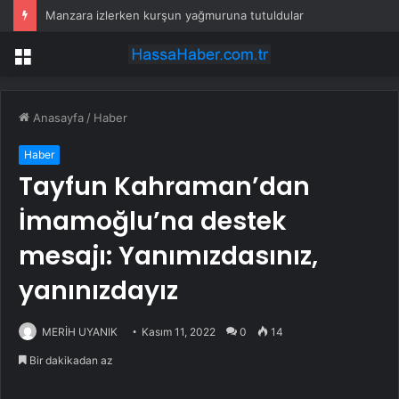
Manzara izlerken kurşun yağmuruna tutuldular
Menü
Anasayfa
/
Haber
Haber
Tayfun Kahraman’dan
İmamoğlu’na destek
mesajı: Yanımızdasınız,
yanınızdayız
MERİH UYANIK
Kasım 11, 2022
0
14
Bir dakikadan az