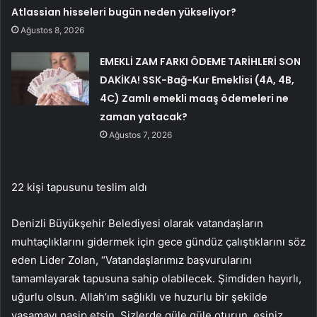
Atlassian hisseleri bugün neden yükseliyor?
Ağustos 8, 2026
EMEKLİ ZAM FARKI ÖDEME TARİHLERİ SON
DAKİKA! SSK-Bağ-Kur Emeklisi (4A, 4B,
4C) Zamlı emekli maaş ödemeleri ne
zaman yatacak?
Ağustos 7, 2026
22 kişi tapusunu teslim aldı
Denizli Büyükşehir Belediyesi olarak vatandaşların
muhtaçlıklarını gidermek için gece gündüz çalıştıklarını söz
eden Lider Zolan, “Vatandaşlarımız başvurularını
tamamlayarak tapusuna sahip olabilecek. Şimdiden hayırlı,
uğurlu olsun. Allah’ım sağlıklı ve huzurlu bir şekilde
yaşamayı nasip etsin. Sizlerde güle güle oturun, eşiniz,