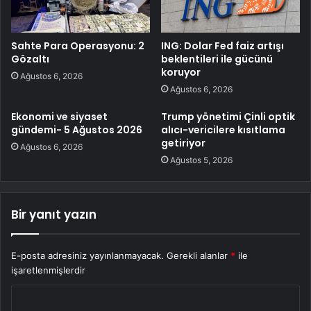
Sahte Para Operasyonu: 2
ING: Dolar Fed faiz artışı
Gözaltı
beklentileri ile gücünü
koruyor
Ağustos 6, 2026
Ağustos 6, 2026
Ekonomi ve siyaset
Trump yönetimi Çinli optik
gündemi- 5 Ağustos 2026
alıcı-vericilere kısıtlama
getiriyor
Ağustos 6, 2026
Ağustos 5, 2026
Bir yanıt yazın
E-posta adresiniz yayınlanmayacak.
Gerekli alanlar
*
ile
işaretlenmişlerdir
Y