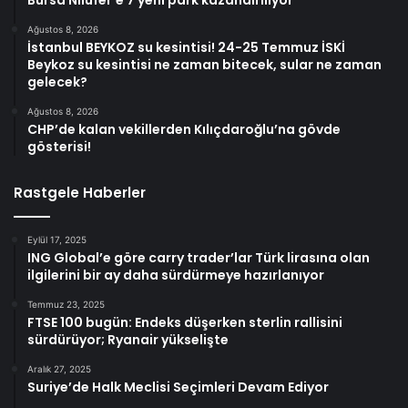
Bursa Nilüfer’e 7 yeni park kazandırılıyor
Ağustos 8, 2026
İstanbul BEYKOZ su kesintisi! 24-25 Temmuz İSKİ
Beykoz su kesintisi ne zaman bitecek, sular ne zaman
gelecek?
Ağustos 8, 2026
CHP’de kalan vekillerden Kılıçdaroğlu’na gövde
gösterisi!
Rastgele Haberler
Eylül 17, 2025
ING Global’e göre carry trader’lar Türk lirasına olan
ilgilerini bir ay daha sürdürmeye hazırlanıyor
Temmuz 23, 2025
FTSE 100 bugün: Endeks düşerken sterlin rallisini
sürdürüyor; Ryanair yükselişte
Aralık 27, 2025
Suriye’de Halk Meclisi Seçimleri Devam Ediyor