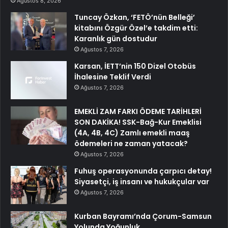
Ağustos 8, 2026
Tuncay Özkan, ‘FETÖ’nün Belleği’
kitabını Özgür Özel’e takdim etti:
Karanlık gün dostudur
Ağustos 7, 2026
Karsan, İETT’nin 150 Dizel Otobüs
İhalesine Teklif Verdi
Ağustos 7, 2026
EMEKLİ ZAM FARKI ÖDEME TARİHLERİ
SON DAKİKA! SSK-Bağ-Kur Emeklisi
(4A, 4B, 4C) Zamlı emekli maaş
ödemeleri ne zaman yatacak?
Ağustos 7, 2026
Fuhuş operasyonunda çarpıcı detay!
Siyasetçi, iş insanı ve hukukçular var
Ağustos 7, 2026
Kurban Bayramı’nda Çorum-Samsun
Yolunda Yoğunluk