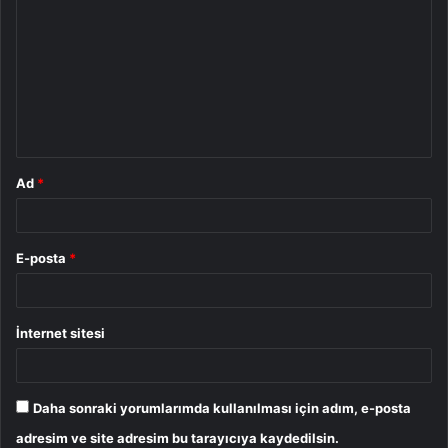
o
r
u
m
*
Ad
*
E-posta
*
İnternet sitesi
Daha sonraki yorumlarımda kullanılması için adım, e-posta
adresim ve site adresim bu tarayıcıya kaydedilsin.