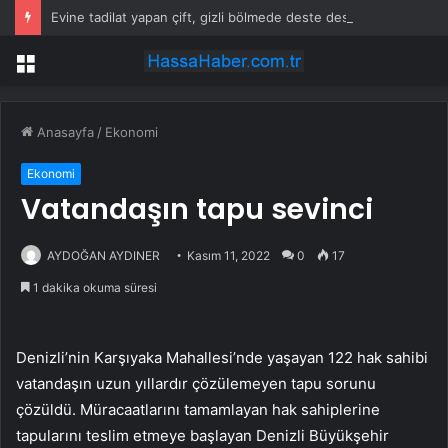
Evine tadilat yapan çift, gizli bölmede deste deste para buldu
Menü
Anasayfa
/
Ekonomi
Ekonomi
Vatandaşın tapu sevinci
AYDOĞAN AYDINER
Kasım 11, 2022
0
17
1 dakika okuma süresi
Denizli’nin Karşıyaka Mahallesi’nde yaşayan 122 hak sahibi
vatandaşın uzun yıllardır çözülemeyen tapu sorunu
çözüldü. Müracaatlarını tamamlayan hak sahiplerine
tapularını teslim etmeye başlayan Denizli Büyükşehir